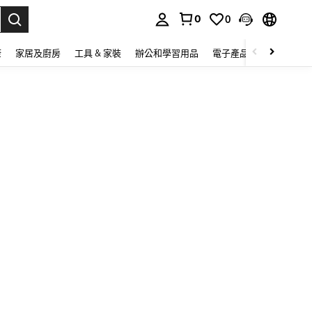
0
0
lect.
康
家居及廚房
工具 & 家裝
辦公和學習用品
電子產品
玩具
家