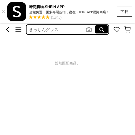
小物ケース
時尚購物-SHEIN APP
×
ティッシュケース
下載
全館免運，更多專屬折扣，盡在SHEIN·APP網路商店！
(1,345)
きっちんグッズ
ブランドバッグコピー
makeup bag
小物ケース
ティッシュケース
暫無匹配商品。