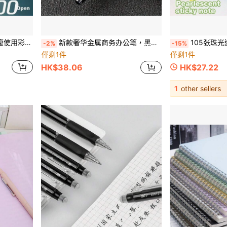
節、萬聖節、復活節完美禮物，學校用品
新款奢华金属商务办公笔，黑色金属走珠笔，签名款金属笔，商务礼品，返校季佳品
105张珠光透明便签纸，可爱多彩，带收纳盒，适用于记笔记、办公、学习
-2%
-15%
僅剩1件
僅剩1件
HK$38.06
HK$27.22
1
other sellers