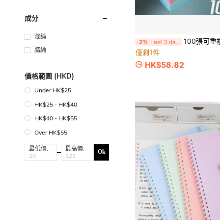
成分
滌綸
100張可重複使用彩色便利貼，無膠殘留，生日、聖誕
-2%
Last 3 days
腈綸
僅剩1件
HK$58.82
價格範圍 (HKD)
Under HK$25
HK$25 - HK$40
HK$40 - HK$55
Over HK$55
最低價:
最高價:
Ok