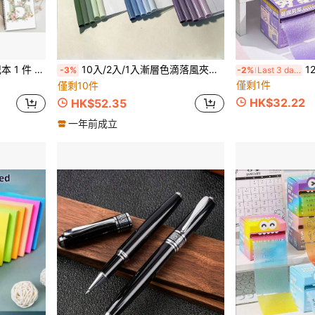
士、男士、姐妹、学校用品、返校的完美礼物
10入/2入/1入漸層色滴落風夾式文件夾，加厚透明學生考卷夾，辦公與學校用品/文具收納/文件夾與文件袋
126片
-3%
-2%
Last 3 days
僅剩1件
僅剩10件
HK$32.22
HK$52.35
一年前成立