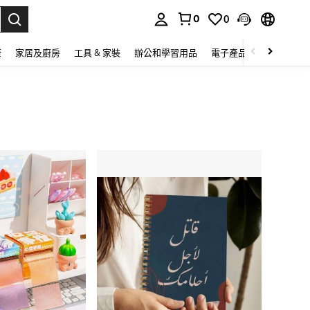
0
0
lect.
康
家居及廚房
工具 & 家裝
辦公和學習用品
電子產品
玩具
家