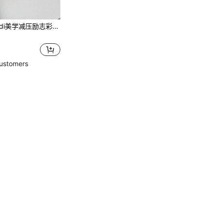
感顺滑，书写流畅，不洇墨，速干，适用于日记、学习和办公用品，返校必备
ustomers