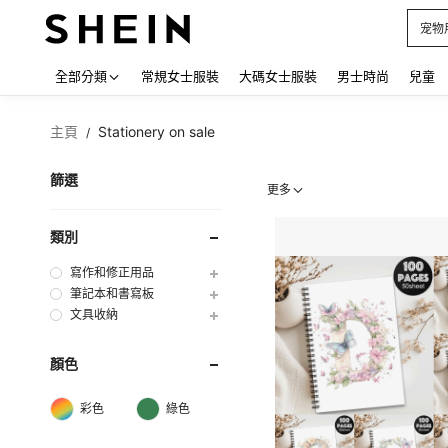
占卜
Use up
全部分類
常規女士服裝
大碼女士服裝
男士時尚
兒童
主頁
Stationery on sale
/
篩選
更多
類別
寫作和修正用品
筆記本和書寫板
文具收納
顏色
彩色
綠色