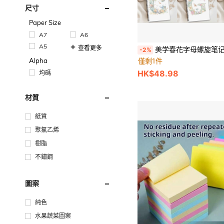
尺寸
Paper Size
A7
A6
A5
查看更多
美学春花字母螺旋笔记本 1 件 美学春花字母螺旋笔记本日记本、首字母笔记本、工作计划礼物，送给朋友、同事、女
-2%
Alpha
僅剩1件
HK$48.98
均碼
材質
紙質
聚氯乙烯
樹脂
不鏽鋼
圖案
純色
水果蔬菜圖案