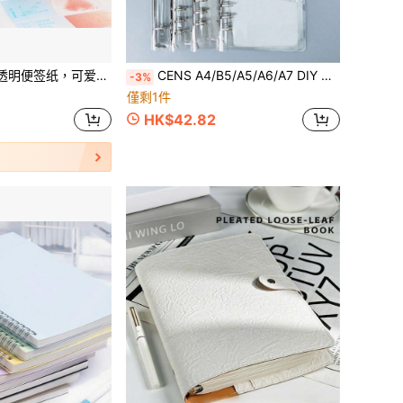
用品 | 返校季、桌面收纳、礼品创意、圣诞礼物、圣诞袜礼物、派对礼品、复活节礼物、办公用品、开斋节礼物
CENS A4/B5/A5/A6/A7 DIY 基礎款 PVC 活頁夾封面，附夾扣按鈕，可填充收納用品，預算金錢管理收納夾，適合辦公室、居家與學校的儲存與整理
-3%
僅剩1件
HK$42.82