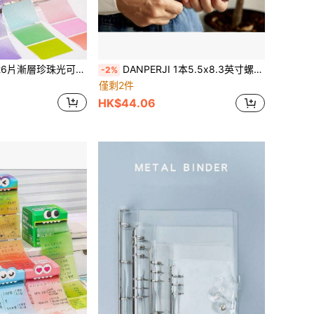
漸層珍珠光可伸縮便利貼，可重複使用彩色標記便箋本，強黏性學校用品
DANPERJI 1本5.5x8.3英寸螺旋笔记本，励志排版艺术风格，激励人心，适合大学/办公室使用，复古设计，目标设定计划本，可用于记笔记和创意项目，厚纸，学术美学文具，返校必备
-2%
僅剩2件
HK$44.06