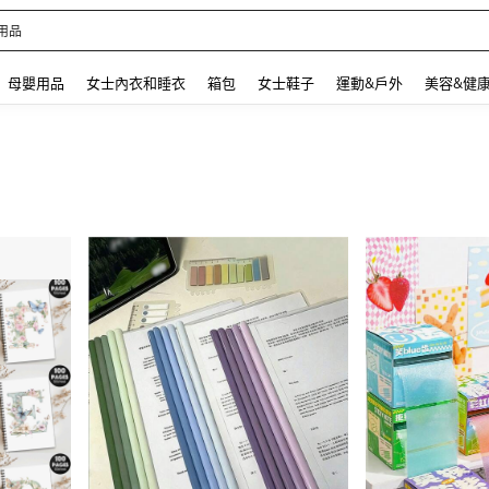
 and down arrow keys to navigate search 最近搜尋 and 搜索發現. Press Enter to se
母嬰用品
女士內衣和睡衣
箱包
女士鞋子
運動&戶外
美容&健