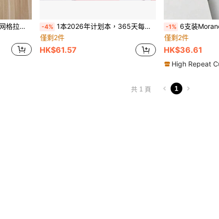
品分类袋，带学习资料收纳袋
1本2026年计划本，365天每日日程安排本，英文/西班牙文/葡萄牙文时间管理笔记本，312页高品质仿皮封面，多色设计，月度及周计划布局，小巧便携，适用于时间管理和目标追踪
6支装Morandi美学减压励志彩色凝胶墨水笔，触
-4%
-1%
僅剩2件
僅剩2件
HK$61.57
HK$36.61
High Repeat C
1
共 1 頁