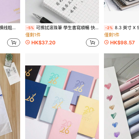
、儿童、学校、生日
可擦拭滾珠筆 學生書寫順暢 快乾可擦式圓珠筆 水晶藍/黑色可選 極簡設計 易擦拭 墨水筆（隨機顏色）返校季
8.3 英寸 X 5.5 英寸螺旋笔记本，80 张/160 页，精装横向网格
-5%
-2%
僅剩1件
僅剩1件
HK$37.20
HK$98.57