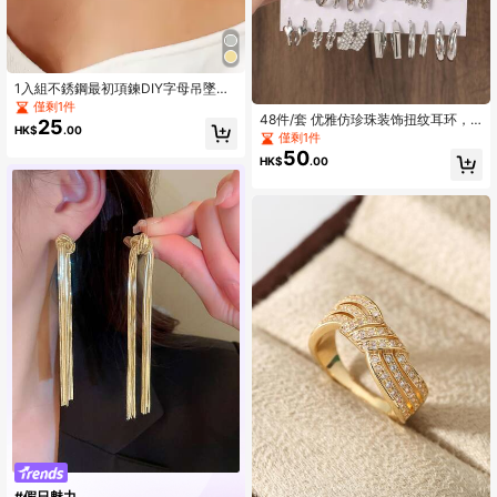
1入組不銹鋼最初項鍊DIY字母吊墜項
鍊姓名定制禮品A-Z適合女士
僅剩1件
48件/套 优雅仿珍珠装饰扭纹耳环，
25
HK$
.00
礼盒套装
僅剩1件
50
HK$
.00
#假日魅力