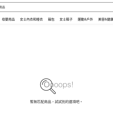
 and down arrow keys to navigate search 最近搜尋 and 搜索發現. Press Enter to se
母嬰用品
女士內衣和睡衣
箱包
女士鞋子
運動&戶外
美容&健
暫無匹配商品，試試別的選項吧。