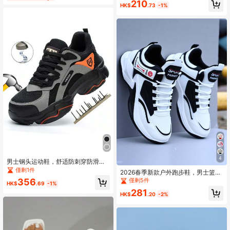
210
HK$
.73
-1%
4
男士钢头运动鞋，舒适防刺穿防滑工
作鞋
僅剩1件
2026春季新款户外跑步鞋，男士篮球
鞋，四季皆宜休闲运动鞋，男士户外
僅剩5件
356
HK$
.69
-1%
健身训练鞋
281
HK$
.20
-2%