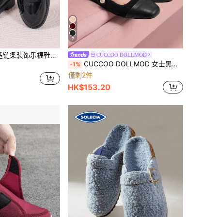
7
福鞋，黑色时尚金属链条纯色乐福鞋
CUCCOO DOLLMOD
CUCCOO DOLLMOD 女士黑色方头仿珍珠装饰玛丽珍平底鞋，舒适百搭，适合通勤、聚会、购物等场合，春季鞋履
-1%
僅剩2件
HK$153.20