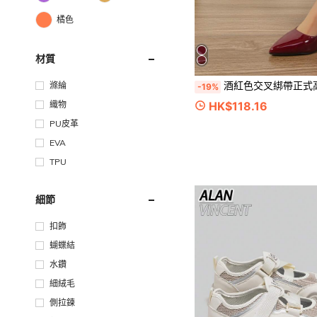
橘色
材質
酒紅色交叉綁帶正式高跟鞋，金屬可調式扣環，婚禮
滌綸
-19%
HK$118.16
織物
PU皮革
EVA
TPU
細節
扣飾
蝴蝶結
水鑽
細絨毛
側拉鍊