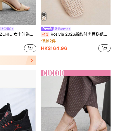
IZCHIC
Rosivie
C 女士时尚舒适圆头系带粗跟百搭凉鞋
Rosivie 2026新款时尚百搭低帮镂空透气编织网面平底休闲鞋，女士夏季适用
-1%
僅剩2件
HK$164.96