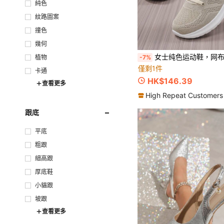
純色
紋路圖案
撞色
幾何
女士纯色运动鞋，网布鞋面，系带设计，轻便休闲工作鞋，学生跑步鞋，
-7%
植物
僅剩1件
卡通
HK$146.39
查看更多
High Repeat Customers
跟底
平底
粗跟
細高跟
厚底鞋
小貓跟
坡跟
查看更多