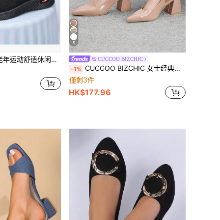
5
舒适休闲鞋，办公室运动妈妈鞋
CUCCOO BIZCHIC
CUCCOO BIZCHIC 女士经典简约粗跟鞋，莲藕色，适合通勤、约会、派对、度假、婚礼等场合。
-1%
僅剩3件
HK$177.96