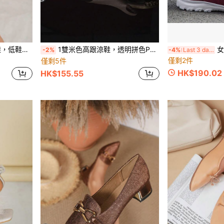
优雅舒适防滑高跟鞋
1雙米色高跟涼鞋，透明拼色PU布料，彈性後背帶，尖頭開趾，細高跟坡跟，優雅風格，適合派對、購物、旅行、度假、戶外穿著，夏季新品
女士宽
-2%
-4%
Last 3 days
僅剩2件
僅剩5件
HK$190.02
HK$155.55