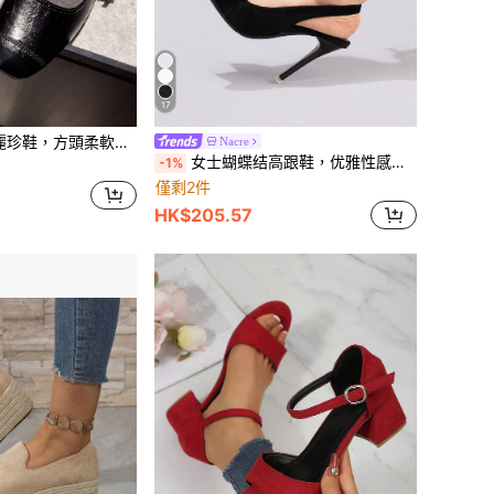
17
平底鞋適合法式穿搭，大尺碼41-43
Nacre
女士蝴蝶结高跟鞋，优雅性感尖头超高跟时尚派对黑色高跟凉鞋，细高跟鞋
-1%
僅剩2件
HK$205.57