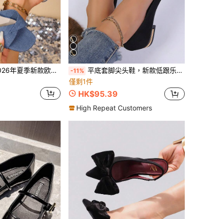
6年夏季新款欧美时尚女式大码方头绑带露趾高跟凉鞋
平底套脚尖头鞋，新款低跟乐福鞋，舒适休闲办公鞋，时尚水钻装饰轻便纯色透气鞋（脚宽者建议选大一码）
-11%
僅剩1件
HK$95.39
High Repeat Customers