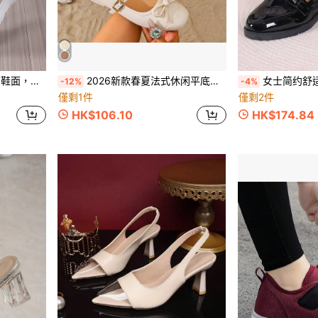
透气低帮鞋，四季皆宜
2026新款春夏法式休闲平底鞋，方头蝴蝶结装饰，适合搭配连衣裙
女士简约舒适链条装饰乐
-12%
-4%
僅剩1件
僅剩2件
HK$106.10
HK$174.84