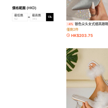
價格範圍 (HKD)
最低價:
最高價:
Ok
银色尖头女式细高跟鞋，低鞋面和镂空绑带设计，时尚百搭舞厅
-4%
僅剩2件
HK$203.75