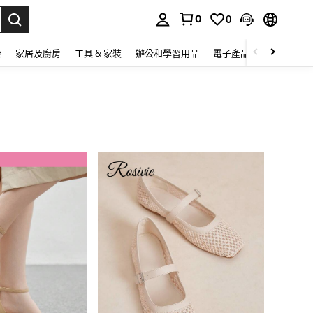
0
0
lect.
康
家居及廚房
工具 & 家裝
辦公和學習用品
電子產品
玩具
家