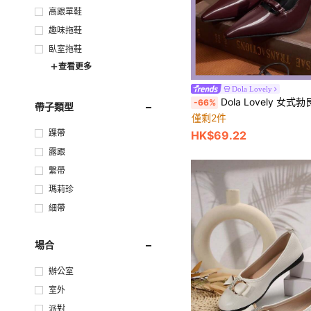
高跟單鞋
趣味拖鞋
臥室拖鞋
查看更多
Dola Lovely
Dola Lovely 女式勃艮第蝴蝶装饰高跟鞋配踝带秋
-66%
帶子類型
僅剩2件
踝帶
HK$69.22
露跟
繫帶
瑪莉珍
細帶
場合
辦公室
室外
派對