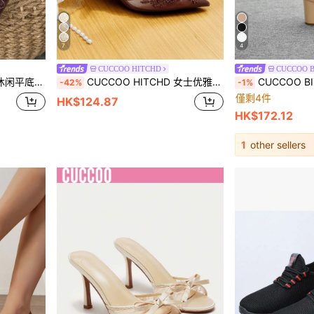
7
4
CUCCOO HITCHD
CUCCOO B
，勃艮第派对，高端百搭办公室黑色乐福鞋
CUCCOO HITCHD 女士优雅尖头露跟高跟鞋，饰有串珠网纱和浪漫蕾丝设计，黑色，适合婚礼、派对、正式场合。
CUCCOO BIZCHI
-42%
-1%
僅剩4件
HK$124.87
HK$172.12
1
other sellers