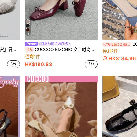
13
202
#精緻的職業裝風格
-7%
Last 2 days
适轻便时尚魔术贴户外凉鞋
CUCCOO BIZCHIC 女士时尚酒红色后系带经典低跟粗跟鞋，百搭日常、通勤、优雅办公场合，圣诞节春季必备鞋款
-1%
僅剩2件
僅剩1件
HK$134.96
HK$180.88