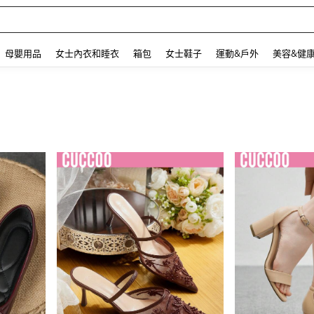
 and down arrow keys to navigate search 最近搜尋 and 搜索發現. Press Enter to se
母嬰用品
女士內衣和睡衣
箱包
女士鞋子
運動&戶外
美容&健