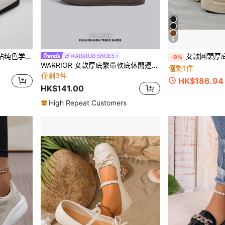
9
适轻便学生平底鞋
女款圓頭厚底楔形草編套腳鞋，休閒戶
WARRIOR SHOES
-9%
WARRIOR 女款厚底繫帶軟底休閒運動鞋，低筒平底戶外鞋，夏季通勤鞋，圓頭低跟防滑素色優雅軟底鞋，適合外出、健行、學生、畢業照，女款低筒運動滑板鞋
僅剩1件
僅剩3件
HK$186.94
HK$141.00
High Repeat Customers