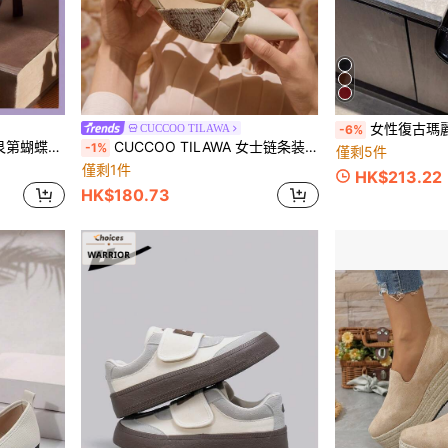
女性復古瑪麗珍鞋，方頭柔軟
CUCCOO TILAWA
-6%
季勃艮第高跟鞋新年假期
CUCCOO TILAWA 女士链条装饰复古花卉拼布设计尖头露跟小猫高跟鞋，时尚舒适，适合日常穿着、户外活动和家庭聚会、春夏、棕色圣诞节秋季新年假期情人节
-1%
僅剩5件
僅剩1件
HK$213.22
HK$180.73