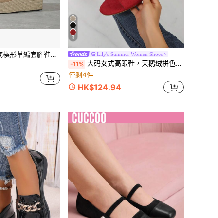
5
外亞麻繩底麂皮高跟鞋，春/秋季，尺寸 35-43
Lily's Summer Women Shoes
大码女式高跟鞋，天鹅绒拼色宽带一脚蹬金属扣 PU 软底舒适防滑可爱休闲奢华高跟鞋 5 厘米，适合室内/室外、日常时尚、奢华派对、旅行、学校、办公室、春夏季
-11%
僅剩4件
HK$124.94