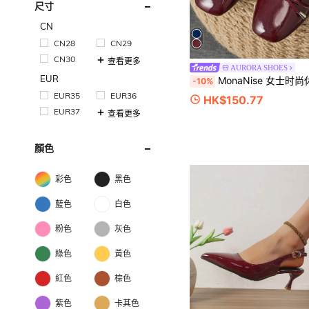
尺寸
CN
CN28
CN29
CN30
查看更多
AURORA SHOES
EUR
MonaNise 女士时尚休闲平底鞋，卡其色，黑白方头，红色一脚蹬，黄色，薄荷绿色旅行，粉色秋季
-10%
EUR35
EUR36
HK$150.77
EUR37
查看更多
顏色
彩色
黑色
藍色
白色
粉色
灰色
綠色
黃色
紅色
棕色
紫色
卡其色