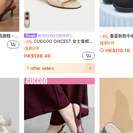
4
派對穿搭，尺寸偏小
春夏新款中老年运动
CUCCOO CHICEST
-3%
CUCCOO CHICEST 女士香槟色蕾丝尖头高跟穆勒鞋
-1%
僅剩6件
僅剩9件
HK$118.16
HK$198.49
1
other sellers