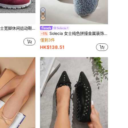
脚休闲运动鞋，圆头宽松可调节绑带糖尿病鞋，时尚增高步行鞋，红色
Solecia
Solecia 女士纯色拼接金属装饰圆头毛绒拖鞋
-1%
僅剩3件
HK$138.51