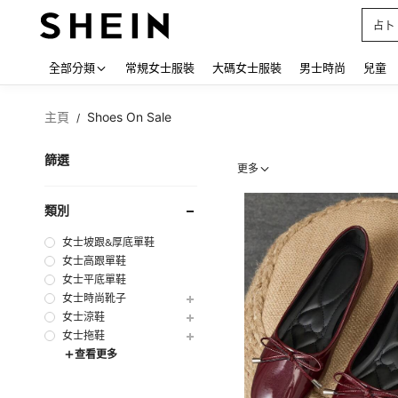
占卜
Use up
全部分類
常規女士服裝
大碼女士服裝
男士時尚
兒童
主頁
Shoes On Sale
/
篩選
更多
類別
女士坡跟&厚底單鞋
女士高跟單鞋
女士平底單鞋
女士時尚靴子
女士涼鞋
女士拖鞋
查看更多