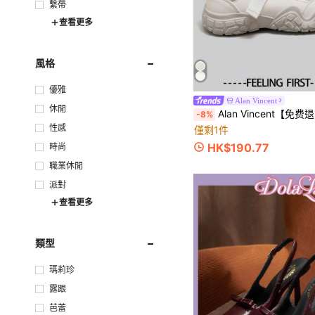
繫帶
查看更多
風格
優雅
Alan Vincent
休閒
Alan Vincent【免费退货】夏季新款镂空透气女鞋，女士徒步鞋，舒
-8%
性感
僅剩1件
HK$190.77
時尚
職業休閒
派對
查看更多
類型
瑪莉珍
露跟
芭蕾