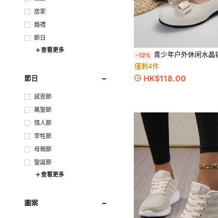
居家
婚禮
節日
查看更多
青少年户外休闲水晶钻纯色学院风蝴蝶结度假舒
-12%
僅剩4件
HK$118.00
節日
感恩節
萬聖節
情人節
宰牲節
母親節
聖誕節
查看更多
圖案