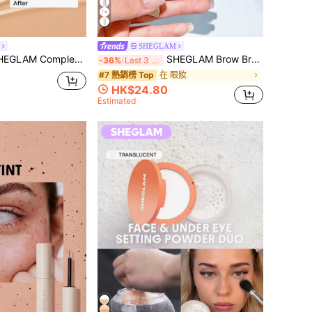
SHEGLAM
AM Complexion Boost 遮瑕液-Fair 品牌美妝化妝品 適合女士與女孩
SHEGLAM Brow Breakdown 眉毛定型膠 品牌美妝化妝品 適合女士與女孩
-36%
Last 3 days
在 眼妝
#7 熱銷榜 Top
HK$24.80
Estimated