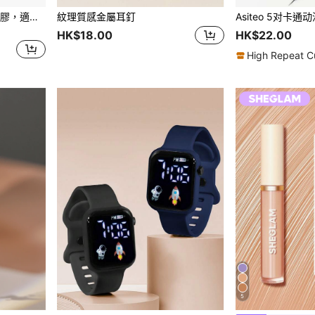
XEIJAYI 10ml 固體美甲膠凝膠，適用於美甲片，全新罐裝，不傷甲面美甲黏合劑，專業美甲沙龍使用
紋理質感金屬耳釘
HK$18.00
HK$22.00
High Repeat C
5