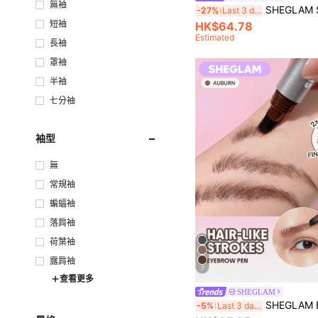
無袖
SHEGLAM Skinfinite 保濕粉底液-F
-27%
Last 3 days
短袖
HK$64.78
Estimated
長袖
罩袖
半袖
七分袖
袖型
無
常規袖
蝙蝠袖
落肩袖
荷葉袖
露肩袖
7
查看更多
SHEGLAM
SHEGLAM Brow-Fection 斜角刷與眉粉-A
-5%
Last 3 days