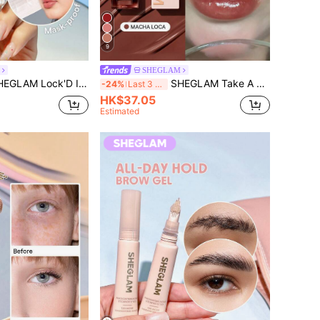
9
SHEGLAM
LAM Lock'D In 定妝噴霧 品牌美妝化妝品 適合女士與女孩
SHEGLAM Take A Hint 唇釉-Mocha Loca 品牌美妝化妝品 適合女士與女孩
-24%
Last 3 days
HK$37.05
Estimated