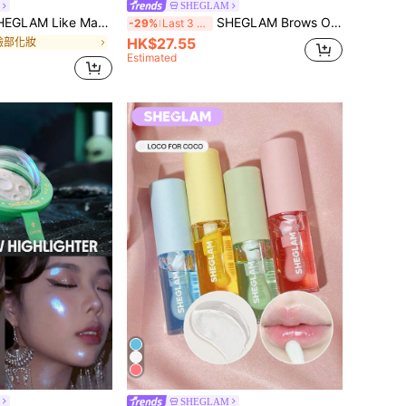
SHEGLAM
AM Like Magic 校色遮瑕液-Peach 品牌美妝化妝品 適合女士與女孩
SHEGLAM Brows On Demand 二合一眉筆-Espresso 品牌美妝化妝品 適合女士與女孩
-29%
Last 3 days
HK$27.55
臉部化妝
Estimated
SHEGLAM