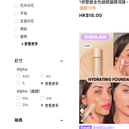
花卉印花
僅剩10件
字母
HK$18.00
全身印花
條紋
植物
查看更多
尺寸
Alpha
XXS
XS
S
查看更多
Alpha（曲線）
0XL
1XL
2XL
查看更多
23
袖長
SHEGLAM