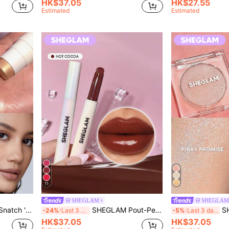
HK$37.05
HK$27.55
Estimated
Estimated
11
SHEGLAM
SHEGLAM
a Cake 品牌美妝化妝品 適合女士與女孩
SHEGLAM Pout-Perfect 豐盈亮澤唇蜜-Hot Cocoa 品牌美妝化妝品 適合女士與女孩
SHEGLA
-24%
Last 3 days
-5%
Last 3 days
HK$37.05
HK$37.05