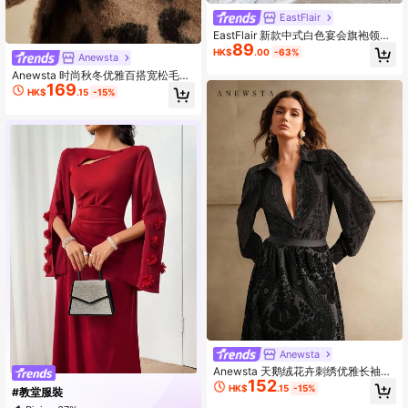
EastFlair
EastFlair 新款中式白色宴会旗袍领扣
89
镂空女士套装（人造毛边下摆）
HK$
.00
-63%
Anewsta
Anewsta 时尚秋冬优雅百搭宽松毛绒
169
斑点豹纹高领大袖女式羊毛毛衣
HK$
.15
-15%
Anewsta
Anewsta 天鹅绒花卉刺绣优雅长袖衬
152
衫
HK$
.15
-15%
#教堂服裝