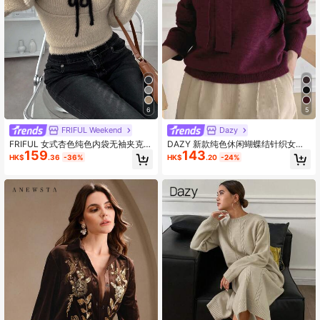
6
5
FRIFUL Weekend
Dazy
FRIFUL 女式杏色纯色内袋无袖夹克，
DAZY 新款纯色休闲蝴蝶结针织女式
159
143
长袖撞色抽绳蝴蝶结针织毛衣两件
毛衣，秋季款
HK$
.36
-36%
HK$
.20
-24%
套，秋季