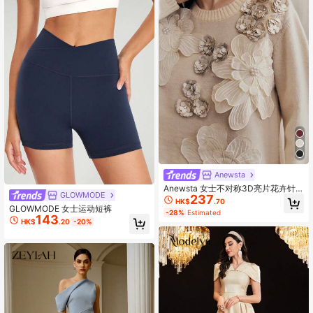
Anewsta
Anewsta 女士不对称3D亮片花卉针
GLOWMODE
237
织毛衣，秋冬季时尚外套
HK$
.70
GLOWMODE 女士运动短裤
-28%
Estimated
143
HK$
.20
-20%