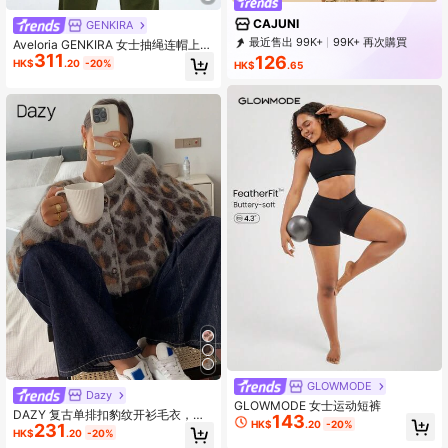
CAJUNI
GENKIRA
最近售出 99K+
99K+ 再次購買
Aveloria GENKIRA 女士抽绳连帽上衣
311
1.6M Followers
和宽松长裤针织两件套
126
HK$
.20
-20%
HK$
.65
GLOWMODE
Dazy
GLOWMODE 女士运动短裤
DAZY 复古单排扣豹纹开衫毛衣，冬
143
HK$
.20
-20%
231
季新品
HK$
.20
-20%