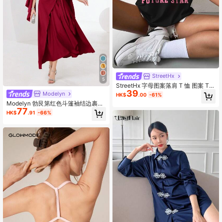
StreetHx
5
StreetHx 字母图案落肩 T 恤 图案 T
39
恤 女式上衣
Modelyn
HK$
.00
-61%
Modelyn 勃艮第红色斗篷袖结边裹身
77
下摆端庄连衣裙长款晚礼服
HK$
.91
-66%