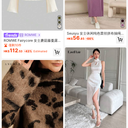
Seusyu 女士休闲纯色蕾丝拼布抽绳
ROMWE
56
连帽运动衫、长袖上衣
HK$
.85
-66%
ROMWE Fairycore 女士蘑菇藤蔓露
肩长袖毛衣，秋冬款
僅剩10件
112
HK$
.53
-43%
Estimated