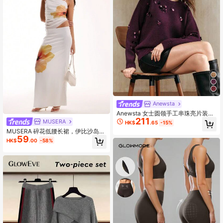
Anewsta
Anewsta 女士圆领手工串珠亮片装饰
211
优雅套头毛衣，时尚百搭，适合工作
MUSERA
HK$
.65
-15%
和休闲场合，紫色
MUSERA 碎花低腰长裙，伊比沙岛风
59
格，适合夏季波西米亚风优雅度假风
HK$
.00
-58%