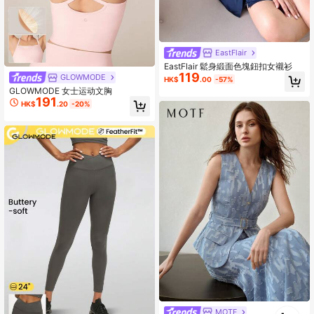
EastFlair
EastFlair 鬆身緞面色塊鈕扣女襯衫
119
GLOWMODE
HK$
.00
-57%
GLOWMODE 女士运动文胸
191
HK$
.20
-20%
1
MOTF