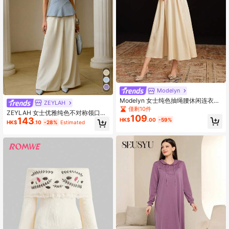
Modelyn
Modelyn 女士纯色抽绳腰休闲连衣
ZEYLAH
裙，优雅晚会礼服长款晚礼服
僅剩10件
ZEYLAH 女士优雅纯色不对称领口贴
109
143
身上衣
HK$
.00
-59%
HK$
.10
-28%
Estimated