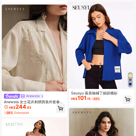
Seusyu 落肩袖補丁細節襯衫
Anewsta
101
HK$
.15
-22%
Anewsta 女士花卉刺绣西装外套春
244
季、节日音乐会
HK$
.93
-28%
Estimated