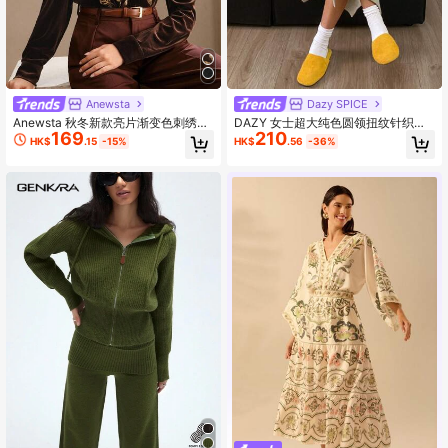
Anewsta
Dazy SPICE
Anewsta 秋冬新款亮片渐变色刺绣职
DAZY 女士超大纯色圆领扭纹针织长
169
210
场女士衬衫
袖毛衣裙，秋冬，秋季女装
HK$
.15
-15%
HK$
.56
-36%