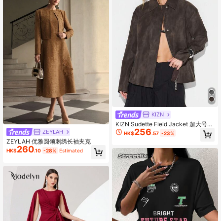
KIZN
KIZN Sudette Field Jacket 超大号军
256
用实用外套，配有前拉链开合和多个
ZEYLAH
HK$
.57
-23%
口袋
ZEYLAH 优雅圆领刺绣长袖夹克
260
HK$
.10
-28%
Estimated