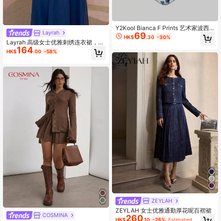
Y2Kool Bianca F Prints 艺术家波西
Layrah
69
米亚风女士度假植物印花镂空露背连
HK$
.30
-30%
体衣，适合夏季、假日、海滩、音乐
Layrah 高级女士优雅刺绣连衣裙，端
节、伊比沙岛等场合，适合辣妹风派
164
庄
HK$
.00
-58%
对、春季穿搭、女士生日装、狂欢节
服装
ZEYLAH
ZEYLAH 女士优雅通勤厚花呢百褶裙
COSMINA
260
HK$
.10
-28%
Estimated