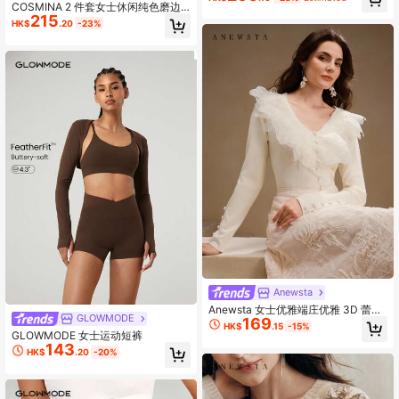
COSMINA 2 件套女士休闲纯色磨边
215
喇叭袖上衣和褶边裙套装，秋季
HK$
.20
-23%
Anewsta
Anewsta 女士优雅端庄优雅 3D 蕾丝
GLOWMODE
169
花瓣 V 领毛衣，高端设计
HK$
.15
-15%
GLOWMODE 女士运动短裤
143
HK$
.20
-20%