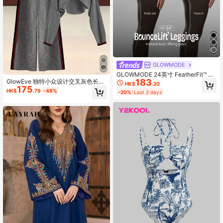
GLOWMODE
GLOWMODE 24英寸 FeatherFit™ 塑
183
身提臀塑形可拆卸臀垫无前缝速效收
GlowEve 独特小众设计交叉灰色长袖
HK$
.20
175
腹紧身裤低冲击瑜伽普拉提 Barre Stu
针织毛衣女新款休闲宽松上衣搭配条
HK$
.79
-48%
-20%
Last 2 days
dio 日常休闲装
纹阔腿裤女针织两件套