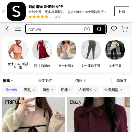
bikini
時尚購物-SHEIN APP
×
motf
下載
全館免運，更多專屬折扣，盡在SHEIN·APP網路商店！
(1,345)
romwe
women clothing casual
white dress for women
bikini
motf
女士上衣,襯衫
阿拉伯服飾
女士針織衫
女士運動下裝
女士下裝
& T恤
推薦
最受歡迎
價格
篩選
類別
顏色
細節
布料彈性
合身類型