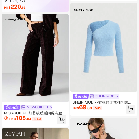
Rising 67%
220
HK$
.15
SHEIN MOD
SHEIN MOD 不對稱領開衩袖套頭毛
69
衣
MISSGUIDED
HK$
.00
-59%
MISSGUIDED 灯芯绒质感阔腿高腰阔
105
腿裤，适合秋冬季居家休闲穿着，舒
HK$
.84
-64%
适百搭。