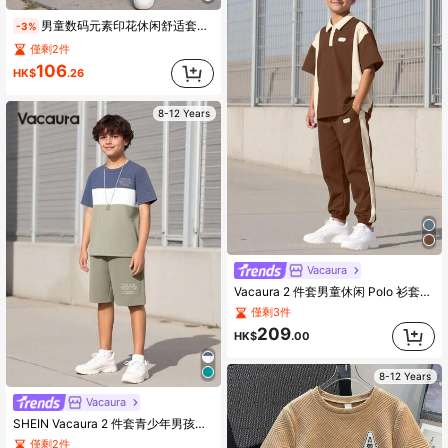
男童数码元素印花休闲舒适套装（2件套），包含圆领印花T恤和黑色裤子
-3%
僅剩2件
106
HK$
.26
8-12 Years
Vacaura
Vacaura 2 件套男童休闲 Polo 衫套装，衬衫采用撞色拼接和编织标签装饰，裤子采用色块设计和锥形裤腿，面料舒适，适合夏季和秋季
僅剩3件
209
HK$
.00
8-12 Years
Vacaura
SHEIN Vacaura 2 件套青少年男孩标语印花撞色短袖 T 恤和短裤休闲套装
僅剩2件