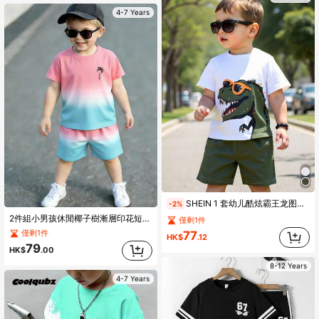
4-7 Years
SHEIN 1 套幼儿酷炫霸王龙图案印花太阳镜短袖 T 恤和短裤套装，轻便休闲装，适合春夏季
-2%
2件組小男孩休閒椰子樹漸層印花短袖T恤與短褲套裝，舒適春夏季日常穿著
僅剩1件
僅剩1件
77
HK$
.12
79
HK$
.00
8-12 Years
4-7 Years