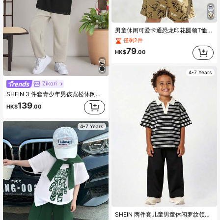
男童休闲可爱卡通恐龙印花圆领T恤和印花短裤套装，适合夏季穿着
僅剩2件
79
HK$
.00
4-7 Years
Zikori
SHEIN 3 件套青少年男孩宽松休闲斗篷运动裤短袖 T 恤套装
139
HK$
.00
4-7 Years
SHEIN 两件套儿童男童休闲罗纹领短袖针织T恤和纯色梭织长裤套装，适合上学、花园、海滩、生日、春季、夏季、秋季和冬季穿着。