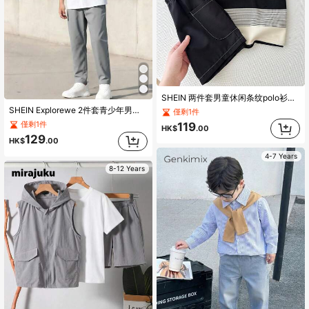
SHEIN 两件套男童休闲条纹polo衫和白色短裤套装，适合上学、生日派对、庆典、婴儿派对等场合。
SHEIN Explorewe 2件套青少年男童休闲校园风简约白衬衫长裤套装
僅剩1件
僅剩1件
119
HK$
.00
129
HK$
.00
4-7 Years
8-12 Years