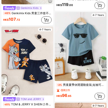
119
HK$
.00
Genkimix Kids
Genkimix Kids 男童三件套不对称背心+条纹衬衫+宽松直筒裤套装，酷炫时尚男童秋季套装
-43%
4-7 Years
107
HK$
.72
4-7 Years
男童夏季休閒運動套裝,短袖可愛卡通印花t恤和短褲
-2%
僅剩2件
96
HK$
.65
TOM and JERRY
TOM & JERRY X SHEIN 2 件套年轻男孩卡通动物印花拼色休闲短袖 T 恤和短裤套装，适合春夏季节
-41%
4-7 Years