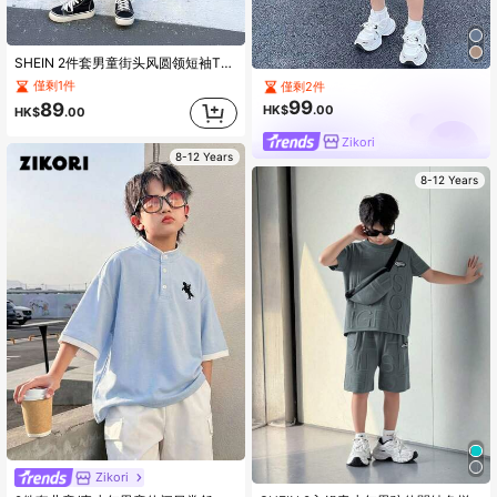
SHEIN 2件套男童街头风圆领短袖T恤+短裤，夏季度假、假日、旅行、休闲、日光浴
僅剩1件
僅剩2件
99
89
HK$
.00
HK$
.00
Zikori
8-12 Years
8-12 Years
Zikori