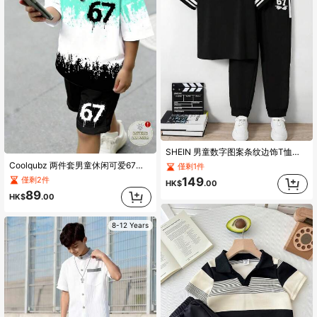
SHEIN 男童数字图案条纹边饰T恤和运动裤
Coolqubz 两件套男童休闲可爱67数字印花短袖T恤，适合春夏穿着，4-7岁儿童，柔软亲肤，醒目的图案设计，时尚有型。
僅剩1件
僅剩2件
149
HK$
.00
89
HK$
.00
8-12 Years