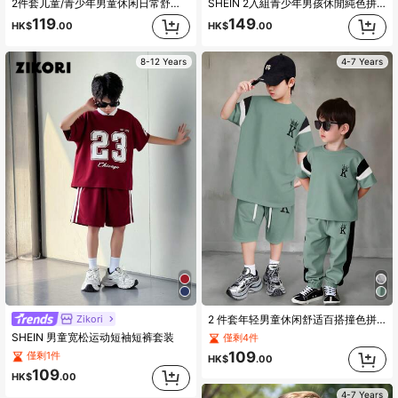
2件套儿童/青少年男童休闲日常舒适印花立领半拉链套头短袖T恤和纯色短裤套装
SHEIN 2入組青少年男孩休閒純色拼接圓領短袖T恤和短褲，含手提袋
119
149
HK$
.00
HK$
.00
8-12 Years
4-7 Years
Zikori
2 件套年轻男童休闲舒适百搭撞色拼布圆领短袖上衣和抽绳裤套装，适合春夏季
SHEIN 男童宽松运动短袖短裤套装
僅剩4件
109
僅剩1件
HK$
.00
109
HK$
.00
4-7 Years