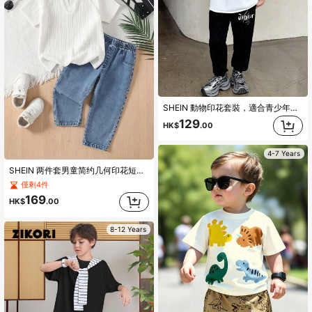
SHEIN 動物印花套裝，適合青少年男生，包括短袖圓領T恤和長褲，適用於夏季
129
HK$
.00
4-7 Years
SHEIN 两件套男童简约几何印花短袖T恤和牛仔裤套装，适合外出、休闲、运动和各种活动。
僅剩4件
169
HK$
.00
8-12 Years