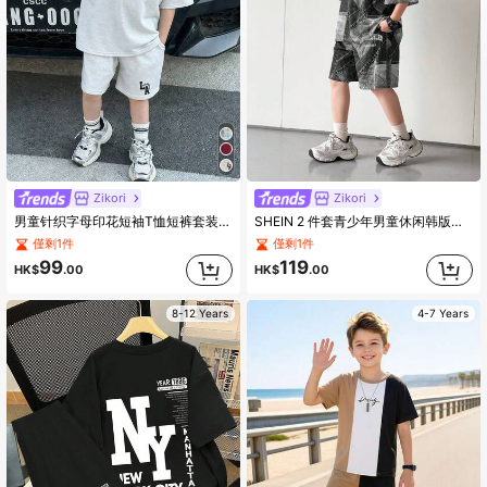
Zikori
Zikori
男童针织字母印花短袖T恤短裤套装（2件），休闲百搭，适合通勤、上学、日常穿着、运动和夏季穿着。
SHEIN 2 件套青少年男童休闲韩版宽松字母牛仔印花圆领短袖 T 恤和短裤套装，适合通勤、上学、日常休闲、运动、春夏季
僅剩1件
僅剩1件
99
119
HK$
.00
HK$
.00
8-12 Years
4-7 Years