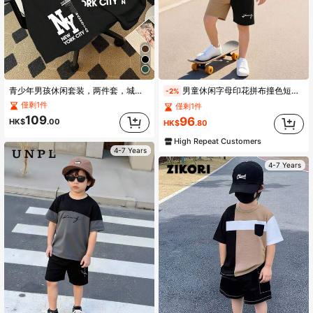
青少年男孩休闲套装，两件套，城市图案T恤和短裤，适合运动和夏季穿着
男童休闲字母印花拼布撞色短袖T恤和短裤两件套
-2%
僅剩1件
僅剩1件
109
96
HK$
.00
HK$
.80
High Repeat Customers
4-7 Years
4-7 Years