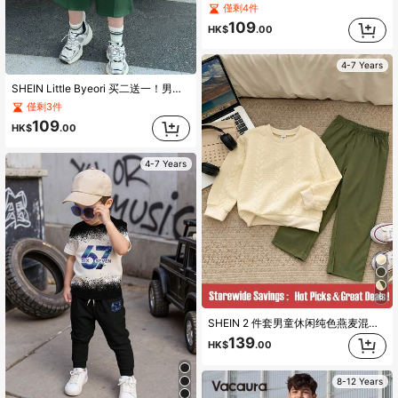
僅剩4件
109
HK$
.00
4-7 Years
SHEIN Little Byeori 买二送一！男童三件套，舒适百搭，适合日常穿着。宽松版型，日韩风，简约时尚，圆领短袖可爱泰迪熊图案针织上衣T恤、披肩和短裤。多件套设计，适合春夏季节、日常生活、运动、校园活动、聚会、节日庆典、演出、摄影、返校季等场合。
僅剩3件
109
HK$
.00
4-7 Years
6
SHEIN 2 件套男童休闲纯色燕麦混色针织圆领长袖上衣和宽松直筒裤套装，适合秋季、春季、万圣节派对的 4-7 岁儿童。该套装采用舒适的华夫格针织面料和橄榄绿色裤子上的大口袋，让男童保持温暖舒适。适合户外、学校、家庭、聚会和休闲活动。
139
HK$
.00
8-12 Years