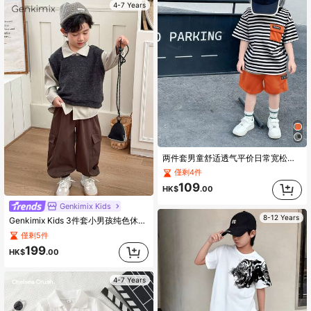
4-7 Years
两件套男童舒适透气平价日常宽松条纹短袖T恤和休闲工装短裤套装，适合春夏季节，适合日常穿着、运动、校园、聚会、节日、演出和摄影。
僅剩4件
109
HK$
.00
Genkimix Kids
8-12 Years
Genkimix Kids 3件套小男孩纯色休闲背心+纯色休闲衬衫+口袋装饰休闲锥形裤套装
僅剩5件
199
HK$
.00
4-7 Years