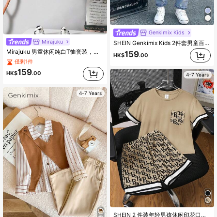
Genkimix Kids
Mirajuku
SHEIN Genkimix Kids 2件套男童百搭休闲白色舒适柔软梭织面料衬衫，纽扣领长袖，带披肩领装饰，搭配松紧腰破洞宽松牛仔裤，适合外出、户外活动、聚会等场合。
Mirajuku 男童休闲纯白T恤套装，含工装背心和短裤，3件套，适合日常穿着。
159
HK$
.00
僅剩1件
159
HK$
.00
4-7 Years
4-7 Years
SHEIN 2 件装年轻男孩休闲印花口袋圆领短袖 T 恤和印花针织短裤套装