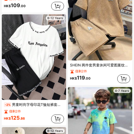
109
HK$
.00
8-12 Years
SHEIN 两件套男童休闲可爱图案纹理面料圆领短袖短裤套装，适合通勤、上学、日常休闲穿着、运动、春夏穿着。
僅剩2件
119
HK$
.00
4-7 Years
男童时尚字母印花T恤短裤套装，独特设计，舒适面料，是夏季户外、度假和休闲穿着的理想之选。
-2%
僅剩2件
125
HK$
.86
8-12 Years