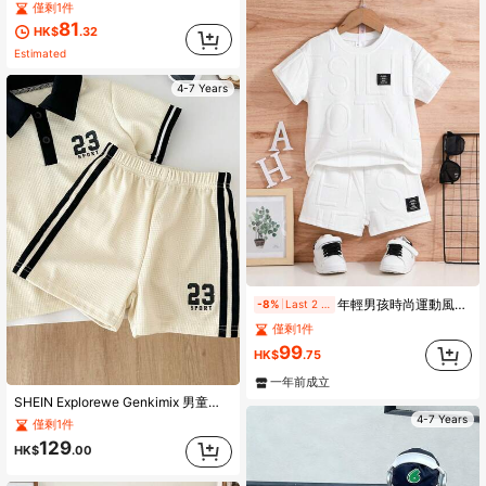
僅剩1件
81
HK$
.32
Estimated
4-7 Years
年輕男孩時尚運動風2件套裝: 簡單字母設計凸字短袖上衣和休閒短褲
-8%
Last 2 days
僅剩1件
99
HK$
.75
一年前成立
SHEIN Explorewe Genkimix 男童数字印花休闲 Polo 衫 + 数字印花织带装饰休闲短裤两件套
4-7 Years
僅剩1件
129
HK$
.00