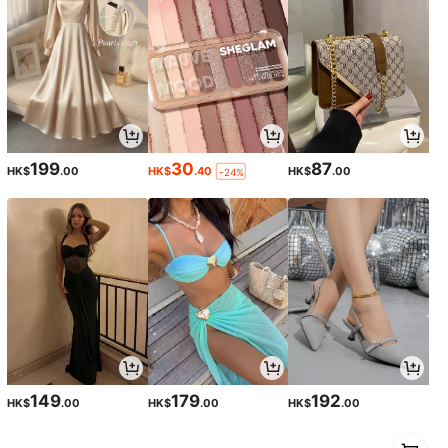
199
30
87
HK$
.00
HK$
.40
HK$
.00
-24%
149
179
192
HK$
.00
HK$
.00
HK$
.00
1