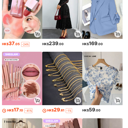
37
239
169
HK$
.05
HK$
.00
HK$
.00
-24%
17
29
59
HK$
.10
HK$
.61
HK$
.00
-41%
-1%