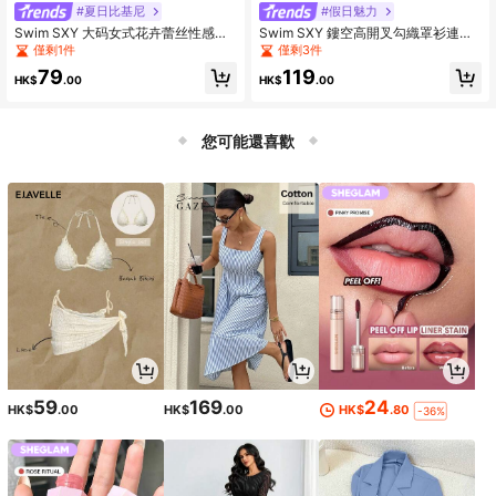
#夏日比基尼
#假日魅力
Swim SXY 大码女式花卉蕾丝性感吊
Swim SXY 鏤空高開叉勾織罩衫連衣
带比基尼上衣
裙不附帶比基尼套裝
僅剩1件
僅剩3件
79
119
HK$
.00
HK$
.00
您可能還喜歡
59
169
24
HK$
.00
HK$
.00
HK$
.80
-36%