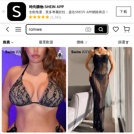
時尚購物-SHEIN APP
×
bikini
下載
全館免運，更多專屬折扣，盡在SHEIN·APP網路商店！
(1,345)
motf
romwe
women clothing casual
推薦
最受歡迎
價格
篩選
white dress for women
bikini
motf