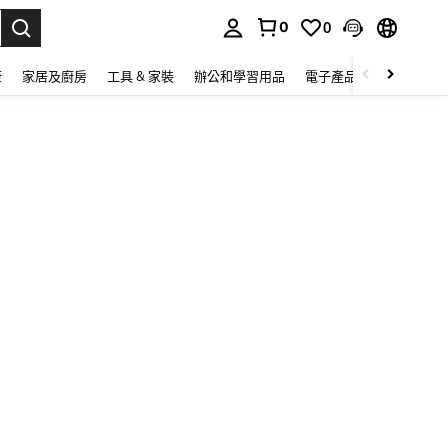
0
0
lect.
康
家居及廚房
工具 & 家裝
辦公和學習用品
電子產品
玩具
家