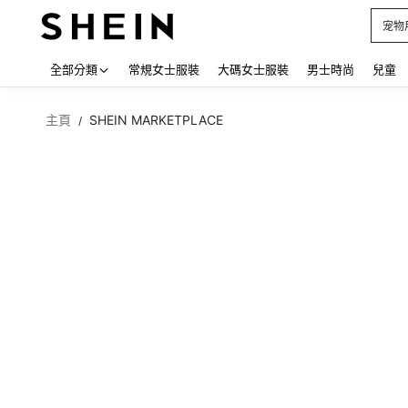
占卜
Use up
全部分類
常規女士服裝
大碼女士服裝
男士時尚
兒童
主頁
SHEIN MARKETPLACE
/