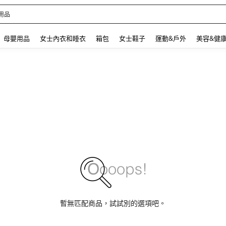
 and down arrow keys to navigate search 最近搜尋 and 搜索發現. Press Enter to se
母嬰用品
女士內衣和睡衣
箱包
女士鞋子
運動&戶外
美容&健
暫無匹配商品，試試別的選項吧。