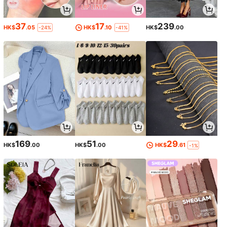
37
17
239
HK$
.05
HK$
.10
HK$
.00
-24%
-41%
169
51
29
HK$
.00
HK$
.00
HK$
.61
-1%