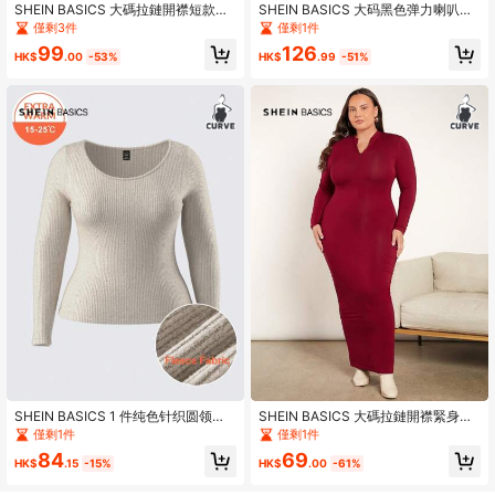
SHEIN BASICS 大碼拉鏈開襟短款開
SHEIN BASICS 大码黑色弹力喇叭牛
衫
仔裤
僅剩3件
僅剩1件
99
126
HK$
.00
-53%
HK$
.99
-51%
SHEIN BASICS 1 件纯色针织圆领长
SHEIN BASICS 大碼拉鏈開襟緊身洋
袖修身大码 T 恤，休闲
裝不附腰帶
僅剩1件
僅剩1件
84
69
HK$
.15
-15%
HK$
.00
-61%