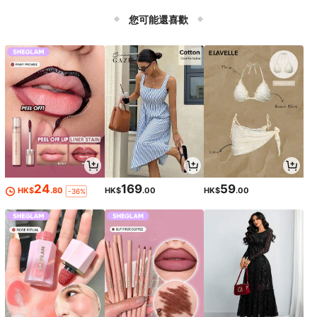
您可能還喜歡
24
169
59
HK$
.80
HK$
.00
HK$
.00
-36%