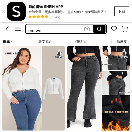
時尚購物-SHEIN APP
×
plus size woman dresses
下載
全館免運，更多專屬折扣，盡在SHEIN·APP網路商店！
(1,345)
motf
romwe
大码上衣
推薦
最受歡迎
價格
篩選
大码女装衬衫
plus size woman dresses
motf