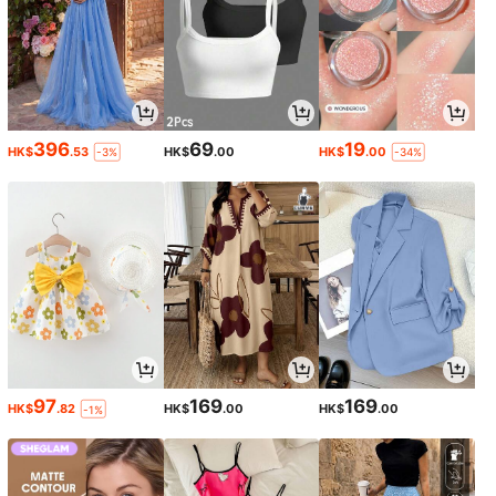
396
69
19
HK$
.53
HK$
.00
HK$
.00
-3%
-34%
97
169
169
HK$
.82
HK$
.00
HK$
.00
-1%