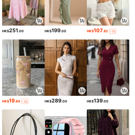
251
199
107
HK$
.00
HK$
.00
HK$
.82
-1%
19
289
139
HK$
.84
HK$
.00
HK$
.00
-1%