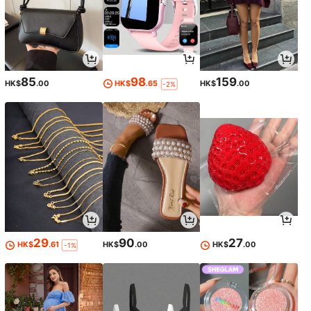
85
98
159
HK$
.00
HK$
.65
HK$
.00
-2%
29
90
27
HK$
.61
HK$
.00
HK$
.00
-1%