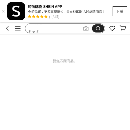
squishy
時尚購物-SHEIN APP
×
plus size women tshirt
下載
全館免運，更多專屬折扣，盡在SHEIN·APP網路商店！
(1,345)
法式穿搭
キャミ
lace shirts
squishy
plus size women tshirt
暫無匹配商品。