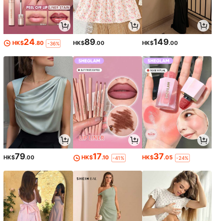
24
89
149
HK$
.80
HK$
.00
HK$
.00
-36%
79
17
37
HK$
.00
HK$
.10
HK$
.05
-41%
-24%