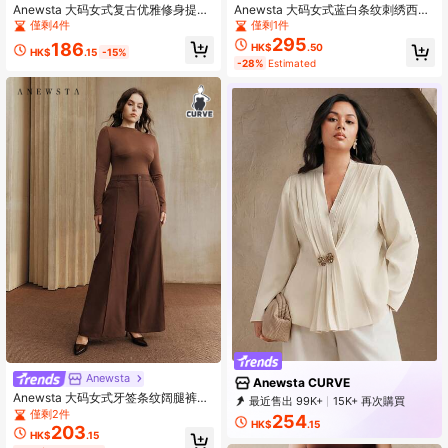
Anewsta 大码女式复古优雅修身提花
Anewsta 大码女式蓝白条纹刺绣西装
图案连衣裙裤，适合秋季、冬季、新
外套，适合毕业、返校、教师等场合
僅剩4件
僅剩1件
年穿着，优雅、别致、时尚，圣诞
穿着。
295
186
HK$
.50
节、外出皆宜
HK$
.15
-15%
-28%
Estimated
Anewsta
Anewsta CURVE
Anewsta 大码女式牙签条纹阔腿裤，
最近售出 99K+
15K+ 再次購買
配有腰带环，时尚百搭
僅剩2件
132K Followers
254
HK$
.15
203
HK$
.15