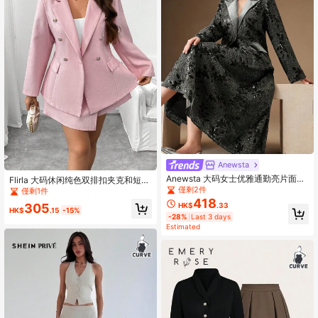
Anewsta
Anewsta 大码女士优雅通勤亮片面料
Flirla 大码休闲纯色双排扣夹克和短裤
重磅西装外套及半身裙套装，适合秋
套装，秋季
僅剩2件
僅剩1件
季、冬季、新年、派对、婚礼等场
418
HK$
.33
305
合，优雅别致，时尚有型，可作晚礼
HK$
.15
-15%
-28%
Last 3 days
服、时尚婚礼服、圣诞节礼服等。
Estimated