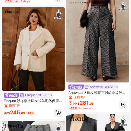
-15%
Last 3 days
Anewsta CURVE
Anewsta 大码女式都市时尚条纹波浪
Elaquor CURVE
纹理高腰垂坠效果阔腿裤
僅剩3件
Elaquor 秋冬季大码女式羊毛休闲保
281
HK$
.05
暖西装外套
僅剩1件
-28%
Estimated
245
HK$
.65
-18%