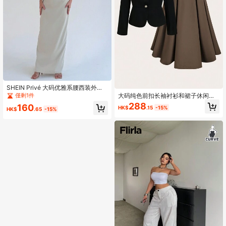
SHEIN Privé 大码优雅系腰西装外套
和超长开叉下摆中长裙 2 件套套装，
大码纯色前扣长袖衬衫和裙子休闲套
僅剩1件
杏色
装
288
160
HK$
.15
-15%
HK$
.65
-15%