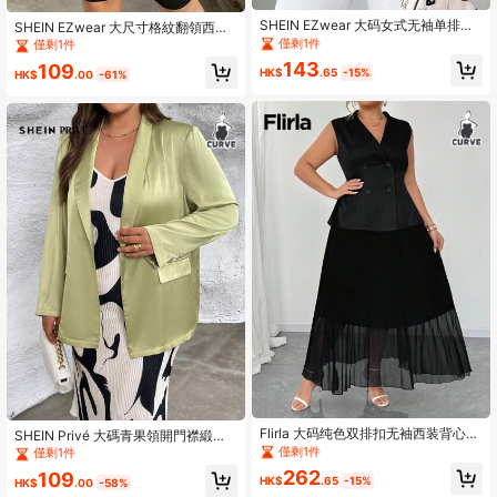
SHEIN EZwear 大码女式无袖单排扣
SHEIN EZwear 大尺寸格紋翻領西裝
休闲西装，简约时尚，适合日常穿着
外套
僅剩1件
僅剩1件
143
109
HK$
.65
-15%
HK$
.00
-61%
Flirla 大码纯色双排扣无袖西装背心和
SHEIN Privé 大碼青果領開門襟緞面
网眼拼接短裙套装
西裝外套
僅剩1件
僅剩1件
262
109
HK$
.65
-15%
HK$
.00
-58%