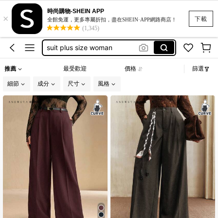
women blazer
時尚購物-SHEIN APP
×
motf
下載
全館免運，更多專屬折扣，盡在SHEIN·APP網路商店！
(1,345)
suit plus size woman
blazer plus size women
blazer femme
推薦
最受歡迎
價格
篩選
women blazer
細節
成分
尺寸
風格
motf