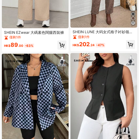
SHEIN LUNE 大码女式格子衬衫领双
SHEIN EZwear 大碼素色闊腿西裝褲
排扣无袖夹克和裤子休闲两件套，秋
僅剩1件
僅剩1件
季感恩节服装女式新年服装冬装女式
202
89
冬季服装女式狂欢服装新年前夜服
HK$
.24
-47%
HK$
.00
-63%
装，办公室服装，新年女装，派对，
商务休闲女装