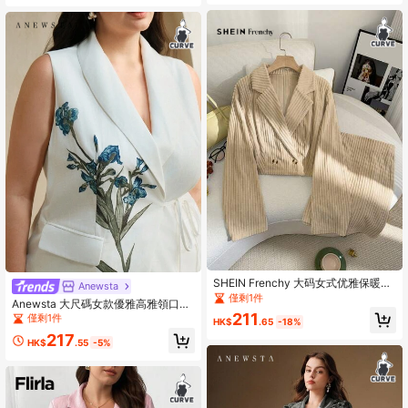
SHEIN Frenchy 大码女式优雅保暖浅
Anewsta
黄色灯芯绒西装套装，宽松短款西装
僅剩1件
Anewsta 大尺碼女款優雅高雅領口收
外套和高腰 A 字迷你裙，2 件套秋冬
腰顯腰線印花西裝外套
211
僅剩1件
新品
HK$
.65
-18%
217
HK$
.55
-5%