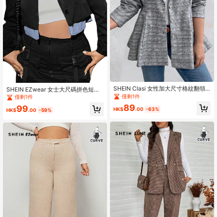
SHEIN Clasi 女性加大尺寸格紋翻領
SHEIN EZwear 女士大尺碼拼色短西
西裝外套
裝外套
僅剩1件
僅剩1件
89
99
HK$
.00
-63%
HK$
.00
-59%