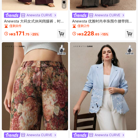
6
Anewsta CURVE
Anewsta CURVE
Anewsta 大码女式休闲阔腿裤，时尚
Anewsta 优雅时尚串珠围巾腰带阔腿
办公室/通勤裤，新年毕业季、返校
裤，2025秋季新款韩版高腰显瘦垂坠
僅剩8件
僅剩2件
季、女教师装
长裤，大码
171
228
HK$
.75
-25%
HK$
.65
-15%
Anewsta CURVE
Anewsta CURVE