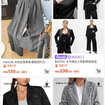
BizChic
BizChic 大尺碼女士單釦西裝套裝
Franclia 大码女装商务通勤简约大方
长款阔腿修身正装裤子
僅剩1件
僅剩4件
239
135
HK$
.00
-61%
HK$
.20
-20%