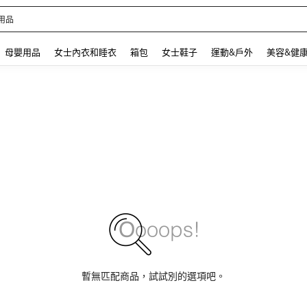
 and down arrow keys to navigate search 最近搜尋 and 搜索發現. Press Enter to se
母嬰用品
女士內衣和睡衣
箱包
女士鞋子
運動&戶外
美容&健
暫無匹配商品，試試別的選項吧。