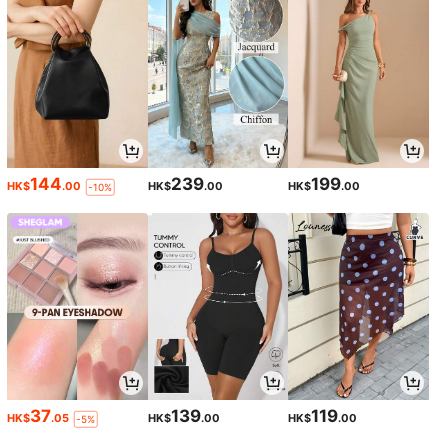
144
239
199
HK$
.00
HK$
.00
HK$
.00
-10%
37
139
119
HK$
.05
HK$
.00
HK$
.00
-5%