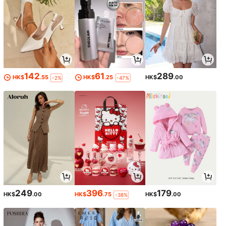
142
61
289
HK$
.55
HK$
.25
HK$
.00
-2%
-47%
249
396
179
HK$
.00
HK$
.75
HK$
.00
-38%