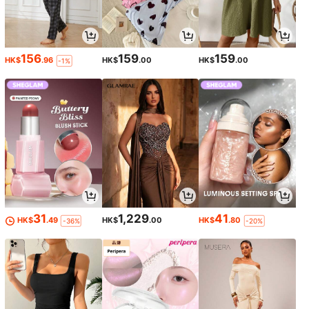
156
159
159
HK$
.96
HK$
.00
HK$
.00
-1%
31
1,229
41
HK$
.49
HK$
.00
HK$
.80
-36%
-20%