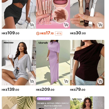
109
17
30
HK$
.00
HK$
.10
HK$
.00
-41%
139
209
79
HK$
.00
HK$
.00
HK$
.00