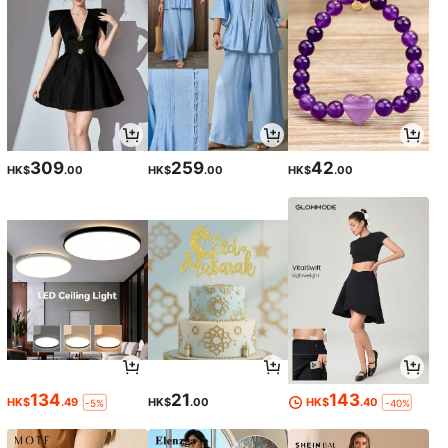
309
259
42
HK$
.00
HK$
.00
HK$
.00
134
21
143
HK$
.49
HK$
.00
HK$
.40
-5%
-40%