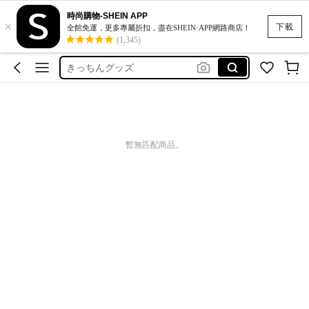
小物ケース
時尚購物-SHEIN APP
×
ティッシュケース
下載
全館免運，更多專屬折扣，盡在SHEIN·APP網路商店！
(1,345)
きっちんグッズ
ブランドバッグコピー
makeup bag
小物ケース
ティッシュケース
暫無匹配商品。