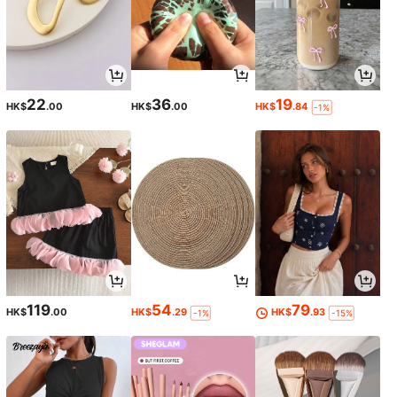
22
36
19
HK$
.00
HK$
.00
HK$
.84
-1%
119
54
79
HK$
.00
HK$
.29
HK$
.93
-1%
-15%