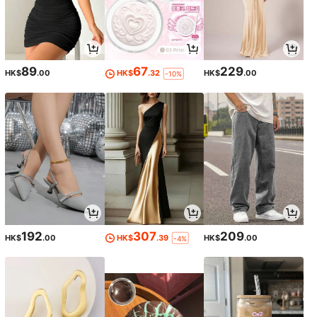
89
67
229
HK$
.00
HK$
.32
HK$
.00
-10%
192
307
209
HK$
.00
HK$
.39
HK$
.00
-4%