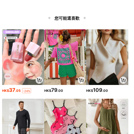
您可能還喜歡
37
79
109
HK$
.05
HK$
.00
HK$
.00
-24%