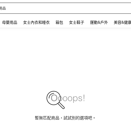
 and down arrow keys to navigate search 最近搜尋 and 搜索發現. Press Enter to se
母嬰用品
女士內衣和睡衣
箱包
女士鞋子
運動&戶外
美容&健
暫無匹配商品，試試別的選項吧。