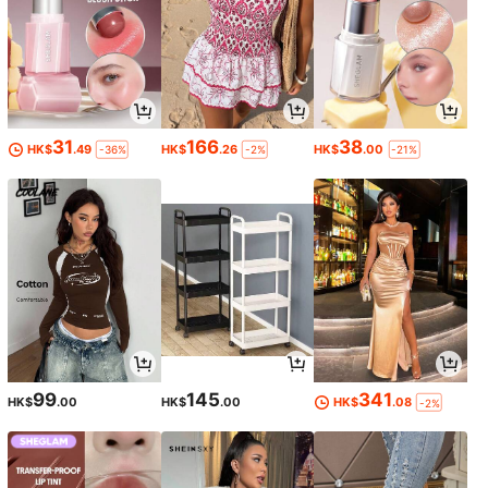
31
166
38
HK$
.49
HK$
.26
HK$
.00
-36%
-2%
-21%
99
145
341
HK$
.00
HK$
.00
HK$
.08
-2%