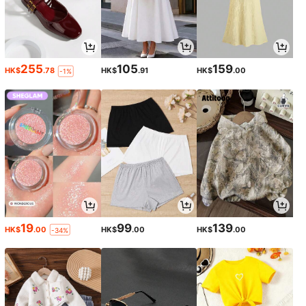
255
105
159
HK$
.78
HK$
.91
HK$
.00
-1%
19
99
139
HK$
.00
HK$
.00
HK$
.00
-34%