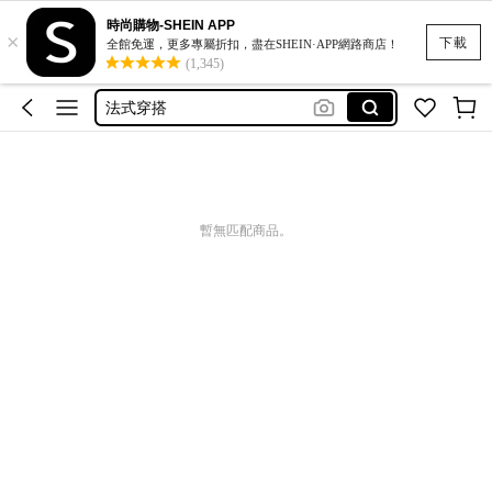
時尚購物-SHEIN APP
×
squishy
下載
全館免運，更多專屬折扣，盡在SHEIN·APP網路商店！
(1,345)
plus size women tshirt
法式穿搭
キャミ
lace shirts
squishy
暫無匹配商品。
plus size women tshirt