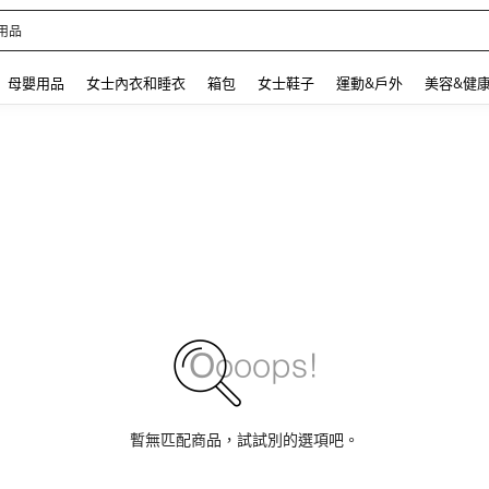
 and down arrow keys to navigate search 最近搜尋 and 搜索發現. Press Enter to se
母嬰用品
女士內衣和睡衣
箱包
女士鞋子
運動&戶外
美容&健
暫無匹配商品，試試別的選項吧。