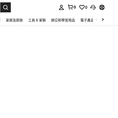
0
0
lect.
康
家居及廚房
工具 & 家裝
辦公和學習用品
電子產品
玩具
家