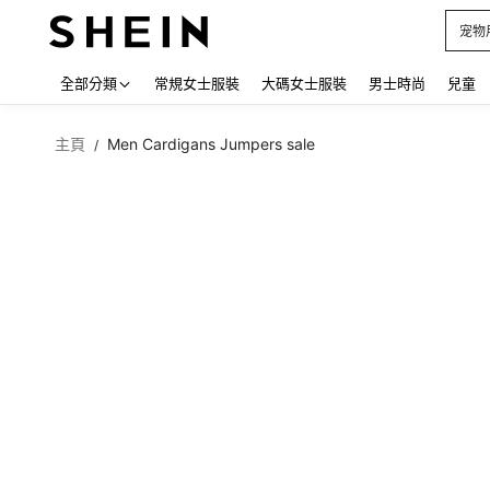
占卜
Use up
全部分類
常規女士服裝
大碼女士服裝
男士時尚
兒童
主頁
Men Cardigans Jumpers sale
/