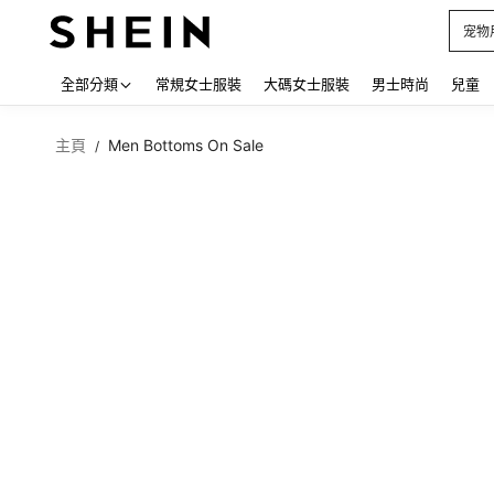
占卜
Use up
全部分類
常規女士服裝
大碼女士服裝
男士時尚
兒童
主頁
Men Bottoms On Sale
/