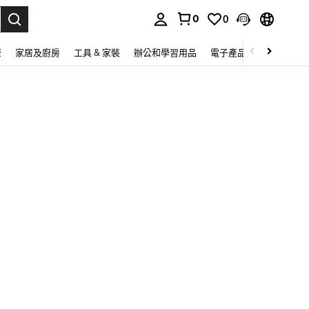
0
0
lect.
康
家居及廚房
工具 & 家裝
辦公和學習用品
電子產品
玩具
家