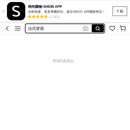
squishy
時尚購物-SHEIN APP
×
plus size women tshirt
下載
全館免運，更多專屬折扣，盡在SHEIN·APP網路商店！
(1,345)
法式穿搭
キャミ
lace shirts
squishy
plus size women tshirt
暫無匹配商品。