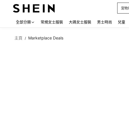
占卜
Use up
全部分類
常規女士服裝
大碼女士服裝
男士時尚
兒童
主頁
Marketplace Deals
/