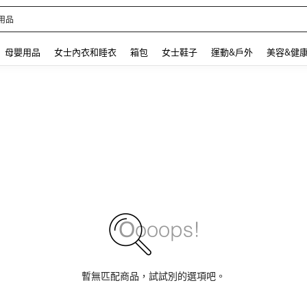
 and down arrow keys to navigate search 最近搜尋 and 搜索發現. Press Enter to se
母嬰用品
女士內衣和睡衣
箱包
女士鞋子
運動&戶外
美容&健
暫無匹配商品，試試別的選項吧。