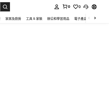
0
0
lect.
康
家居及廚房
工具 & 家裝
辦公和學習用品
電子產品
玩具
家