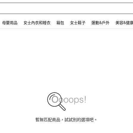
 and down arrow keys to navigate search 最近搜尋 and 搜索發現. Press Enter to se
母嬰用品
女士內衣和睡衣
箱包
女士鞋子
運動&戶外
美容&健
暫無匹配商品，試試別的選項吧。