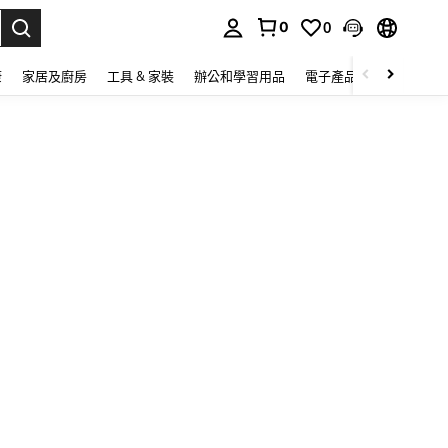
0
0
lect.
康
家居及廚房
工具 & 家裝
辦公和學習用品
電子產品
玩具
家