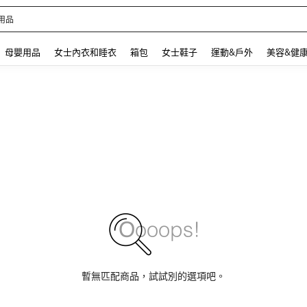
 and down arrow keys to navigate search 最近搜尋 and 搜索發現. Press Enter to se
母嬰用品
女士內衣和睡衣
箱包
女士鞋子
運動&戶外
美容&健
暫無匹配商品，試試別的選項吧。