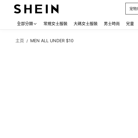
占卜
Use up
全部分類
常規女士服裝
大碼女士服裝
男士時尚
兒童
主頁
MEN ALL UNDER $10
/