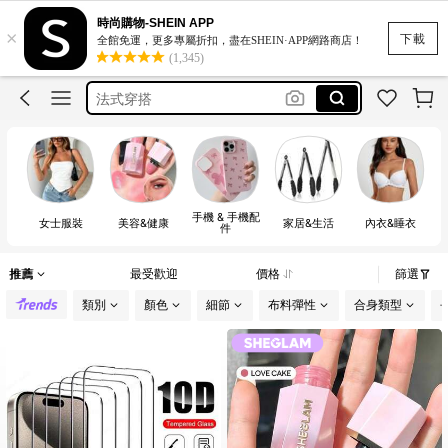
時尚購物-SHEIN APP
×
squishy
下載
全館免運，更多專屬折扣，盡在SHEIN·APP網路商店！
(1,345)
plus size women tshirt
法式穿搭
キャミ
lace shirts
squishy
手機 & 手機配
plus size women tshirt
女士服裝
美容&健康
家居&生活
內衣&睡衣
件
推薦
最受歡迎
價格
篩選
類別
顏色
細節
布料彈性
合身類型