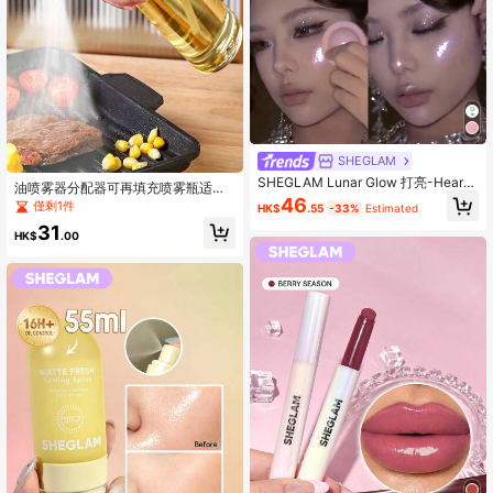
SHEGLAM
SHEGLAM Lunar Glow 打亮-Heart
油喷雾器分配器可再填充喷雾瓶适用
Galaxy 品牌美妝化妝品 適合女士與
46
于烧烤烹饪沙拉园艺随机颜色，多种
僅剩1件
HK$
.55
-33%
Estimated
女孩
规格
31
HK$
.00