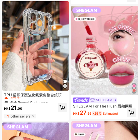
High Repeat Customers
僅剩1件
TPU 螢幕保護強化氣囊角整合鏡頭保
護，電鍍按鈕 + 2.0mm TPU 透明手
SHEGLAM
High Repeat Customers
High Repeat Customers
機殼，適用 17 Pro Max、16 Pro Ma
僅剩1件
僅剩1件
SHEGLAM For The Flush 唇頰兩用
21
x、15 Pro Max、14 Pro Max、13 Pr
HK$
.00
染色液-Cherry Picked 品牌美妝化妝
High Repeat Customers
27
o Max、14、13、15、17、11、17 Ai
HK$
.55
-29%
Estimated
品 適合女士與女孩
1
other sellers
僅剩1件
r，生日禮物，防震