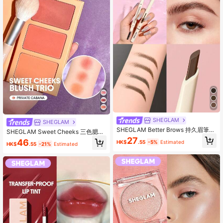
SHEGLAM
SHEGLAM
SHEGLAM Better Brows 持久眉筆-T
SHEGLAM Sweet Cheeks 三色腮紅
aupe 品牌美妝化妝品 適合女士與女
盤-Private Cabana 品牌美妝化妝品
27
46
HK$
.55
-5%
Estimated
孩
HK$
.55
-21%
Estimated
適合女士與女孩