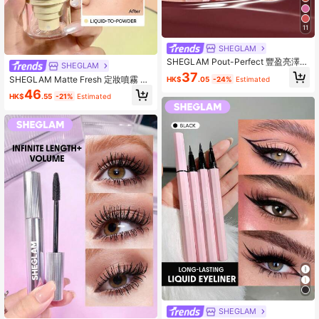
11
SHEGLAM
SHEGLAM Pout-Perfect 豐盈亮澤唇
SHEGLAM
蜜-Berry Season 品牌美妝化妝品 適
37
SHEGLAM Matte Fresh 定妝噴霧 品
HK$
.05
-24%
Estimated
合女士與女孩
牌美妝化妝品 適合女士與女孩
46
HK$
.55
-21%
Estimated
SHEGLAM