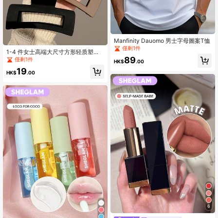
Manfinity Dauomo 男士字母圖案T恤
僅剩1件
1-4 件女士高端大尺寸方形轻质塑料
发爪夹，时尚百搭简约风格优雅发
89
僅剩1件
HK$
.00
饰，适合日常佩戴、外出、淋浴、洗
19
脸和化妆休闲夏季发夹发夹发夹发夹
HK$
.00
秋冬发饰女士度假装扮女士
6