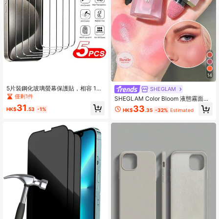
14
5片裝鋼化玻璃螢幕保護貼，相容 17/
SHEGLAM
16e/15/14/13/12/11 Pro Max/X/XS/X
僅剩1件
SHEGLAM Color Bloom 液態霧面腮
R/Mini/7/8/14 Plus，亦適用於 14/15
紅-Love Cake 品牌美妝化妝品 適合
31
33
Pro Max，防窺
HK$
.53
-1%
HK$
.35
-32%
Estimated
女士與女孩