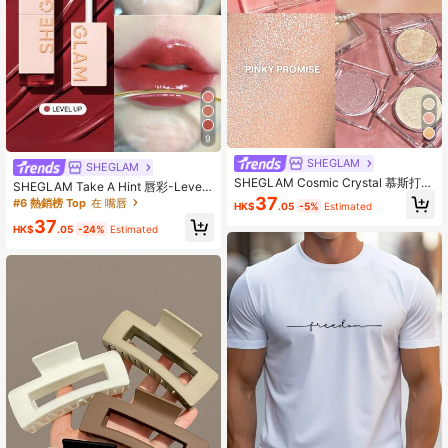
9
SHEGLAM
SHEGLAM
SHEGLAM Cosmic Crystal 慕斯打
SHEGLAM Take A Hint 唇彩-Level
亮-Pinky Promise 品牌美妝化妝品 適
Up 品牌美妝化妝品 適合女士與女孩
37
#6 熱銷榜 Top
在 嘴唇
HK$
.05
-5%
Estimated
合女士與女孩
37
HK$
.05
-24%
Estimated