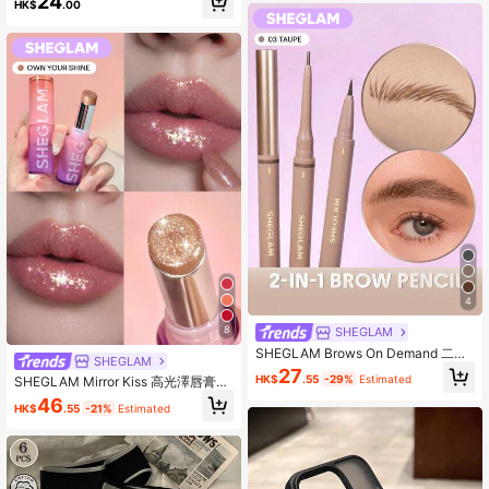
24
季，指甲，美甲工具（適用於人造指
HK$
.00
甲）
4
8
SHEGLAM
SHEGLAM Brows On Demand 二合
SHEGLAM
一眉筆-Taupe 品牌美妝化妝品 適合
27
HK$
.55
-29%
Estimated
SHEGLAM Mirror Kiss 高光澤唇膏-O
女士與女孩
wn Your Shine 品牌美妝化妝品 適合
46
HK$
.55
-21%
Estimated
女士與女孩