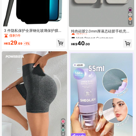
4
High Repeat Customers
3 件隐私保护全屏钢化玻璃保护膜，
僅剩1件
纯色硅胶2.0mm厚液态硅胶手机壳，
适用于 ，带黑边丝网防偷窥全屏手机
兼容苹果16/15/14/13/12/11 Pro Max
僅剩1件
High Repeat Customers
High Repeat Customers
保护膜，适用于 Apple 16/16 Plus/16
和S24U/S23/S22/S25系列，全方位
僅剩1件
僅剩1件
29
40
Pro/16 Pro Max/15/15Plus/15Pro/15
保护，防水防震防摔防刮，生日礼物
HK$
.69
-1%
HK$
.00
High Repeat Customers
Promax，生日、家人、朋友的礼物，
防窥，手机屏幕保护膜，手机配件，
僅剩1件
防水防震防摔防摔防刮防指纹
4