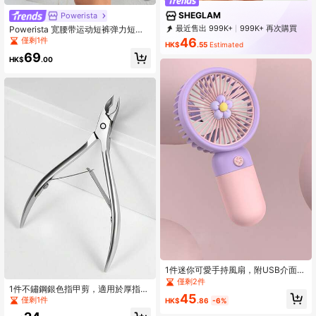
SHEGLAM
Powerista
最近售出 999K+
999K+ 再次購買
Powerista 宽腰带运动短裤弹力短裤
女士运动短裤、健身短裤、骑行短裤
4.7M Followers
46
僅剩1件
HK$
.55
Estimated
69
HK$
.00
1件迷你可愛手持風扇，附USB介面與
數據線，色塊花卉設計搭配3D支架，
僅剩2件
1件不鏽鋼銀色指甲剪，適用於厚指甲
強勁氣流便攜風扇
45
與內嵌指甲，男士指甲剪，美甲用
僅剩1件
HK$
.86
-6%
品，美甲工具，美甲藝術工具，返校