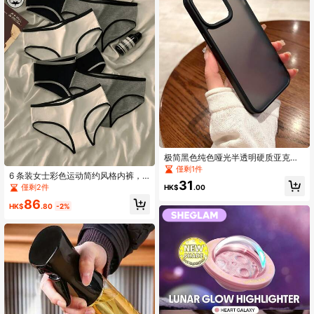
极简黑色纯色哑光半透明硬质亚克力
防震加厚保护壳，兼容 17 Pro Max/1
僅剩1件
6 条装女士彩色运动简约风格内裤，
7 Pro/17 Air/17/16/16 Pro Max/16 Pl
31
中腰黑白灰色三角内裤
us/16 Pro/16 E/15/15 Pro Max/15 Pr
僅剩2件
HK$
.00
o/15 Plus/11/12/13/14 Pro Max/XS/
86
XR/11 Pro/11 Pro Max/12 Pro/12 Pro
HK$
.80
-2%
Max/13 Pro/13 Pro Max/14 Pro/14 P
ro Max，生日礼物、周年纪念、派
对、商务办公皆宜。