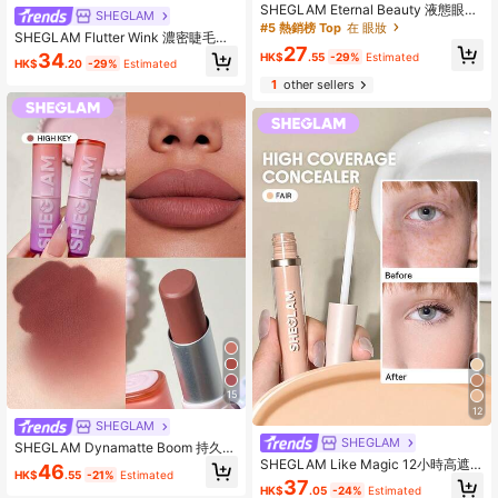
SHEGLAM Eternal Beauty 液態眼線
SHEGLAM
筆 品牌美妝化妝品 適合女士與女孩
#5 熱銷榜 Top
在 眼妝
SHEGLAM Flutter Wink 濃密睫毛膏
27
品牌美妝化妝品 適合女士與女孩
34
HK$
.55
-29%
Estimated
HK$
.20
-29%
Estimated
1
other sellers
15
12
SHEGLAM
SHEGLAM
SHEGLAM Dynamatte Boom 持久霧
面唇膏-High Key 品牌美妝化妝品 適
SHEGLAM Like Magic 12小時高遮
46
HK$
.55
-21%
Estimated
合女士與女孩
瑕遮瑕液-Fair 品牌美妝化妝品 適合
37
HK$
.05
-24%
Estimated
女士與女孩