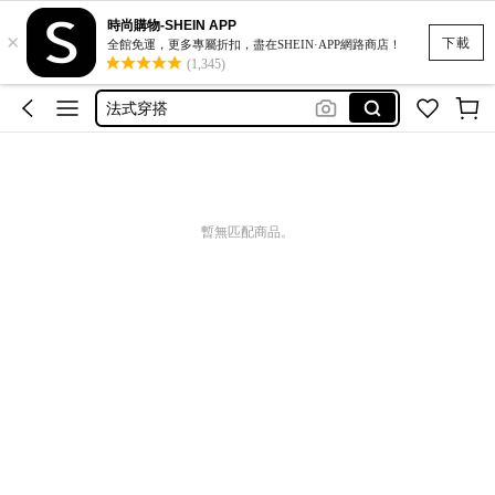
時尚購物-SHEIN APP
×
squishy
下載
全館免運，更多專屬折扣，盡在SHEIN·APP網路商店！
(1,345)
plus size women tshirt
法式穿搭
キャミ
lace shirts
squishy
暫無匹配商品。
plus size women tshirt