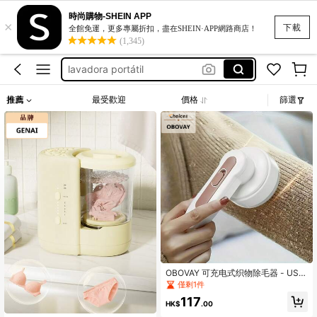
洗衣機
時尚購物-SHEIN APP
×
غسالة شراريب
下載
全館免運，更多專屬折扣，盡在SHEIN·APP網路商店！
(1,345)
lavadora portátil
setrika baju
travel steamer
推薦
最受歡迎
價格
篩選
洗衣機
غسالة شراريب
OBOVAY 可充电式织物除毛器 - USB
充电式织物除毛器，带清洁刷，便携
僅剩1件
式衣物、家具和地毯除毛器，包含US
117
B充电线和300mAh电池
HK$
.00