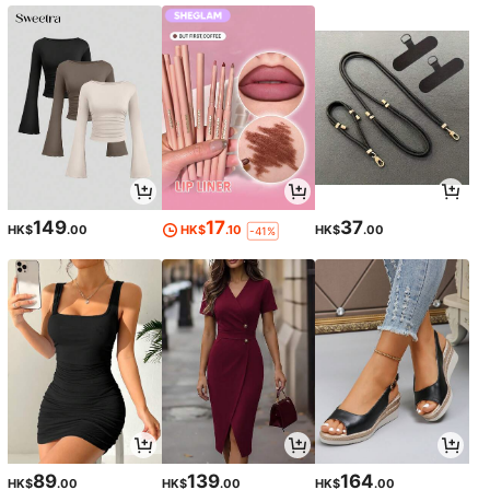
149
17
37
HK$
.00
HK$
.10
HK$
.00
-41%
89
139
164
HK$
.00
HK$
.00
HK$
.00