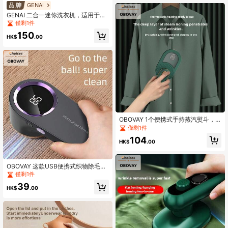
GENAI
GENAI 二合一迷你洗衣机，适用于内
衣和化妆刷，双桶，USB供电，5分钟
僅剩1件
清洁
150
HK$
.00
OBOVAY 1个便携式手持蒸汽熨斗，
干/蒸汽两用，快速加热，180°旋转，
僅剩1件
小巧迷你蒸汽熨斗，适合居家和旅行
104
使用
HK$
.00
OBOVAY 这款USB便携式织物除毛器
配备数字显示屏，手动操作，USB充
僅剩1件
电，可去除毛衣、西装和衣物上的绒
39
毛、宠物毛发——方便居家和旅行使
HK$
.00
用。