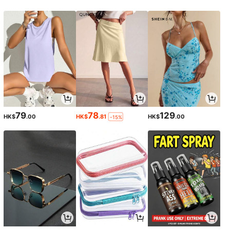
79
78
129
HK$
.00
HK$
.81
HK$
.00
-15%