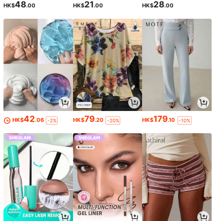
48
21
28
HK$
.00
HK$
.00
HK$
.00
42
79
179
HK$
.06
HK$
.20
HK$
.10
-2%
-20%
-10%