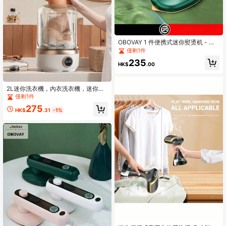
OBOVAY 1 件便携式迷你熨烫机 - 专
业手持式蒸汽熨斗，适合旅行 - 必备
僅剩1件
衣物护理工具 - 适合商务旅行者和常
235
旅客 - 非常适合随时随地补熨
HK$
.00
2L迷你洗衣機，內衣洗衣機，迷你內
衣與襪子二合一洗衣機，小型內衣洗
僅剩1件
衣杯，適用於宿舍、公寓、露營、飯
275
店清洗內衣與襪子
HK$
.31
-1%