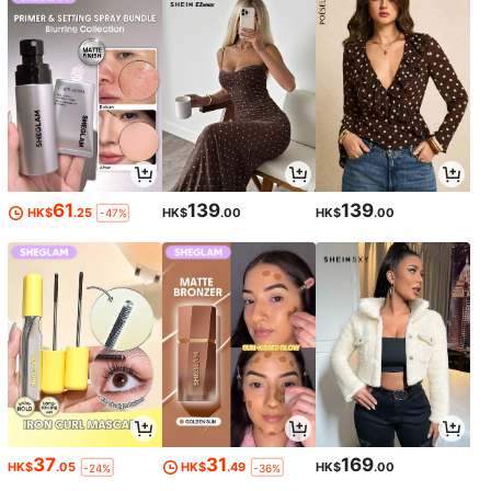
61
139
139
HK$
.25
HK$
.00
HK$
.00
-47%
37
31
169
HK$
.05
HK$
.49
HK$
.00
-24%
-36%