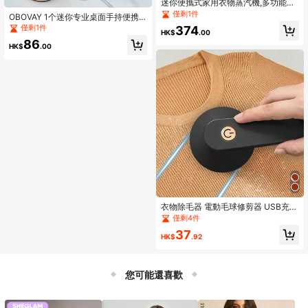
迷你便攜式家用衣物蒸汽機,多功能手
持式電熨斗
僅剩1件
OBOVAY 1个迷你专业桌面手持便携
式干蒸汽熨斗，40瓦
僅剩1件
374
HK$
.00
86
HK$
.00
衣物除毛器 電動毛球修剪器 USB充電
式毛衣除毛器 LED螢幕 毛球刷 便攜式
僅剩4件
除毛器（適用於衣物、床上用品、家
37
具、地毯、沙發，清潔用品與清潔設
HK$
.92
備）
您可能還喜歡