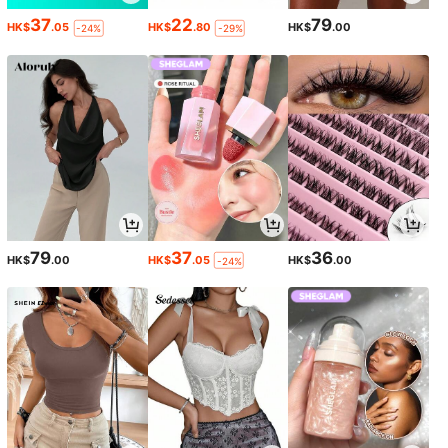
37
22
79
HK$
.05
HK$
.80
HK$
.00
-24%
-29%
79
37
36
HK$
.00
HK$
.05
HK$
.00
-24%