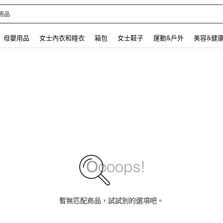
 and down arrow keys to navigate search 最近搜尋 and 搜索發現. Press Enter to se
母嬰用品
女士內衣和睡衣
箱包
女士鞋子
運動&戶外
美容&健
暫無匹配商品，試試別的選項吧。