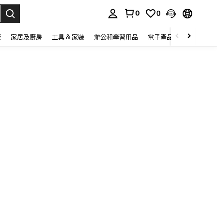
0
0
lect.
康
家居及廚房
工具 & 家裝
辦公和學習用品
電子產品
玩具
家