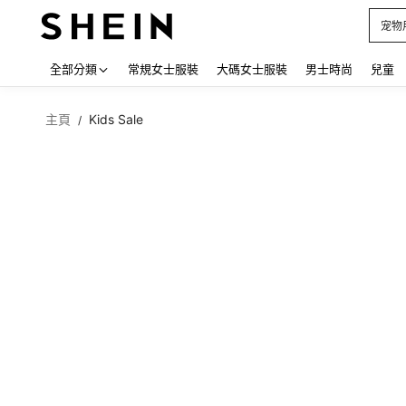
占卜
Use up
全部分類
常規女士服裝
大碼女士服裝
男士時尚
兒童
主頁
Kids Sale
/