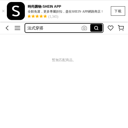
squishy
時尚購物-SHEIN APP
×
plus size women tshirt
下載
全館免運，更多專屬折扣，盡在SHEIN·APP網路商店！
(1,345)
法式穿搭
キャミ
lace shirts
squishy
plus size women tshirt
暫無匹配商品。