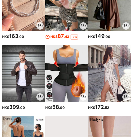
163
87
149
HK$
.00
HK$
.43
HK$
.00
-2%
399
58
172
HK$
.00
HK$
.00
HK$
.52