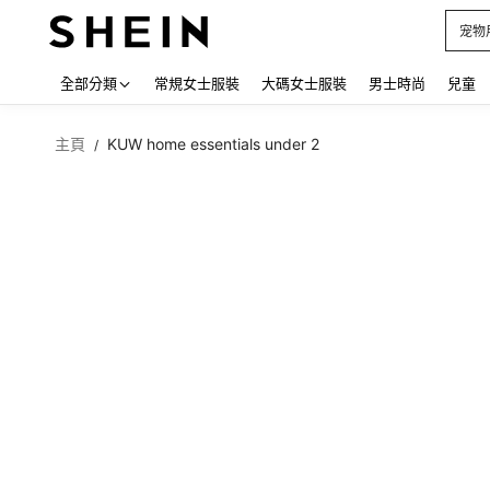
占卜
Use up
全部分類
常規女士服裝
大碼女士服裝
男士時尚
兒童
主頁
KUW home essentials under 2
/