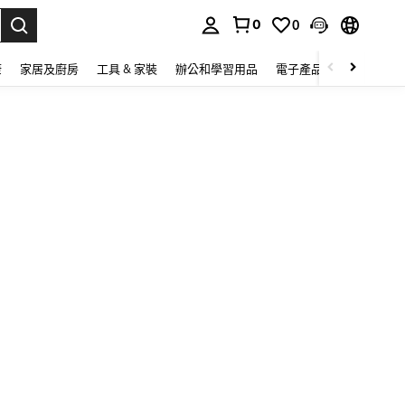
0
0
lect.
康
家居及廚房
工具 & 家裝
辦公和學習用品
電子產品
玩具
家