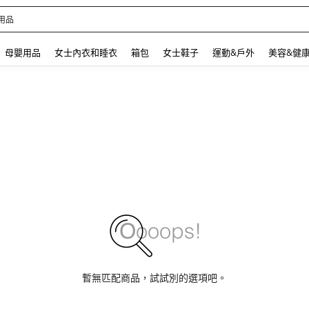
 and down arrow keys to navigate search 最近搜尋 and 搜索發現. Press Enter to se
母嬰用品
女士內衣和睡衣
箱包
女士鞋子
運動&戶外
美容&健
暫無匹配商品，試試別的選項吧。