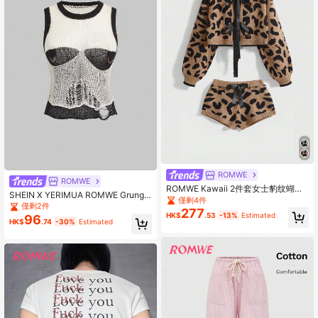
ROMWE
ROMWE
ROMWE Kawaii 2件套女士豹纹蝴蝶
SHEIN X YERIMUA ROMWE Grunge
结装饰毛衣
僅剩4件
Punk 性感镂空撞色针织女式毛衣
僅剩2件
277
HK$
.53
-13%
Estimated
96
HK$
.74
-30%
Estimated