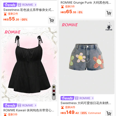
ROMWE Grunge Punk 大码黑色纯色
ROMWE
不对称肩T恤上衣，朋克街头性感风格
僅剩1件
Sweetness 彩色波点系带修身女式背
65
HK$
.55
-5%
心
僅剩2件
55
HK$
.20
-20%
ROMWE
4
Sweetness 大码可爱假日花卉刺绣休
ROMWE
闲紧身牛仔超短裤
僅剩4件
ROMWE Kawaii 休闲纯色吊带背心，
149
HK$
.42
-35%
Estimated
夏季
僅剩1件