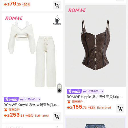
79
HK$
.20
-20%
ROMWE
ROMWE Hippie 复古野性宝贝动物印
ROMWE
花和蛇纹网眼拼接PU露脐上衣，适合
僅剩6件
ROMWE Kawaii 秋冬大码蕾丝拼布露
音乐节
155
HK$
.73
-13%
Estimated
肩柔软针织毛衣套装，百搭
僅剩3件
253
HK$
.91
-43%
Estimated