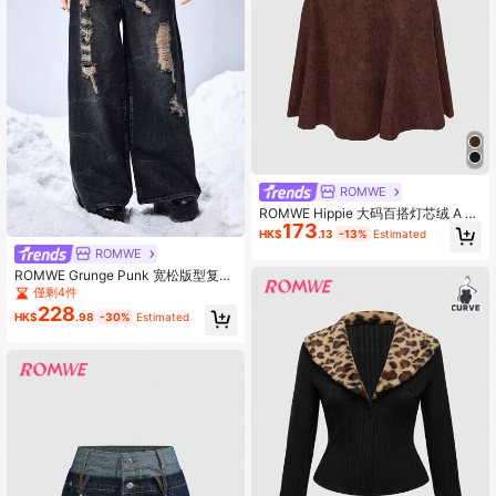
ROMWE
ROMWE Hippie 大码百搭灯芯绒 A 字
173
裙
HK$
.13
-13%
Estimated
ROMWE
ROMWE Grunge Punk 宽松版型复古
做旧设计超大骷髅印花女式牛仔裤
僅剩4件
228
HK$
.98
-30%
Estimated