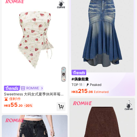
#偶像能量
TOP 11
Peaked
ROMWE
215
HK$
.06
Estimated
Sweetness 大码女式夏季休闲草莓印
花不对称下摆抹胸上衣
僅剩1件
55
HK$
.20
-20%