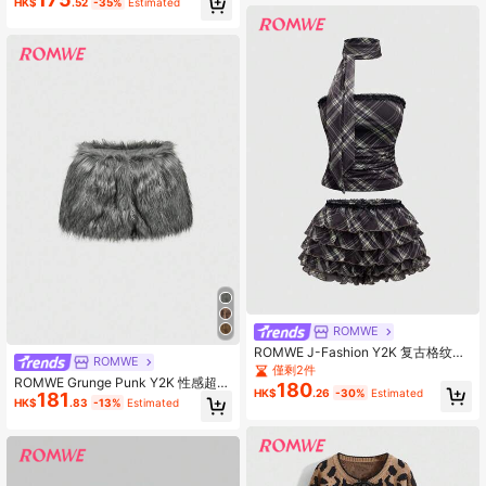
HK$
.52
-35%
Estimated
ROMWE
ROMWE J-Fashion Y2K 复古格纹印
ROMWE
花 2 件套女式蛋糕短裤
僅剩2件
ROMWE Grunge Punk Y2K 性感超低
180
HK$
.26
-30%
Estimated
181
腰仿皮草迷你短裤
HK$
.83
-13%
Estimated