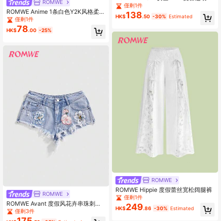
ROMWE
蕾舞风格学院风标语刺绣装饰系带低
僅剩1件
ROMWE Anime 1条白色Y2K风格柔软
腰性感迷你修身牛仔上衣
138
HK$
.50
-30%
Estimated
可爱骨头形状围巾，独特亚文化3D装
僅剩1件
饰围巾，适合学院风、街头风、休闲
78
HK$
.00
-25%
风、摄影等场合。
ROMWE
ROMWE Hippie 度假蕾丝宽松阔腿裤
ROMWE
僅剩1件
ROMWE Avant 度假风花卉串珠刺绣
249
HK$
.86
-30%
Estimated
水洗低腰毛边牛仔短裤
僅剩3件
175