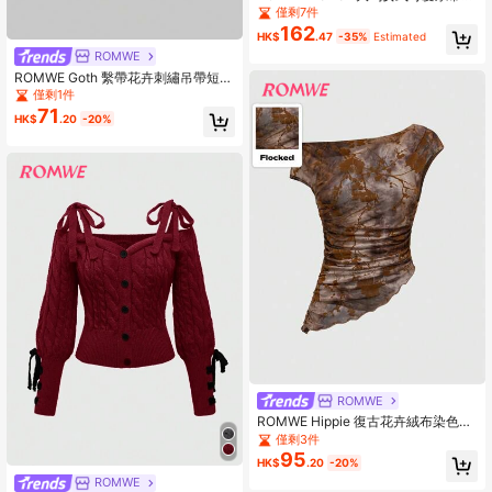
口装饰露肩灯笼袖开衫
僅剩7件
162
HK$
.47
-35%
Estimated
ROMWE
ROMWE Goth 繫帶花卉刺繡吊帶短上
衣
僅剩1件
71
HK$
.20
-20%
ROMWE
ROMWE Hippie 復古花卉絨布染色女
式半透明網眼斜肩束腰上衣
僅剩3件
95
HK$
.20
-20%
ROMWE