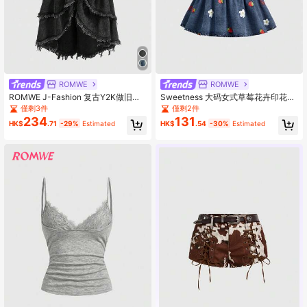
ROMWE
ROMWE
ROMWE J-Fashion 复古Y2K做旧水
Sweetness 大码女式草莓花卉印花荷
洗牛仔鱼尾荷叶边下摆长裙
叶边牛仔吊带背心
僅剩3件
僅剩2件
234
131
HK$
.71
-29%
Estimated
HK$
.54
-30%
Estimated