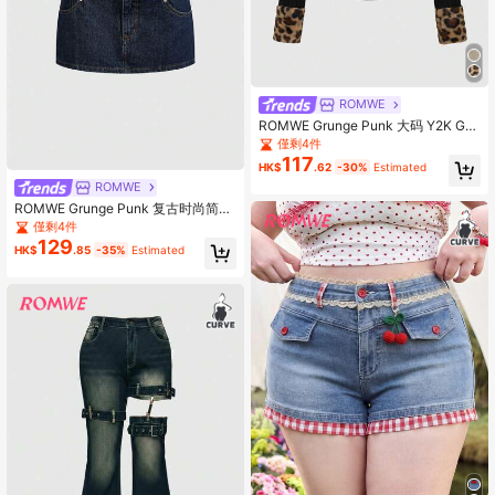
ROMWE
ROMWE Grunge Punk 大码 Y2K Gy
aru 原宿风豹纹印花破洞前开襟修身
僅剩4件
女式开衫
117
HK$
.62
-30%
Estimated
ROMWE
ROMWE Grunge Punk 复古时尚简约
百搭二合一拼接双腰带低腰迷你裙
僅剩4件
129
HK$
.85
-35%
Estimated