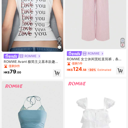
ROMWE
ROMWE
ROMWE 女士休闲宽松直筒裤，条纹
ROMWE Avant 极简主义基本款趣味
系腰亚麻长裤，适合居家、日常穿着
僅剩1件
口号印花圆领修腰短袖 T 恤
僅剩9件
和上学
124
HK$
.58
-30%
Estimated
79
HK$
.00