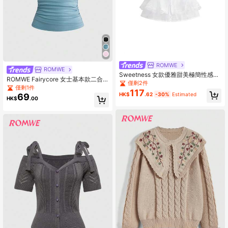
ROMWE
ROMWE
Sweetness 女款優雅甜美極簡性感珍
ROMWE Fairycore 女士基本款二合
珠雪紡蕾絲上衣
僅剩2件
一蕾丝边吊带褶皱吊带衫
僅剩1件
117
HK$
.62
-30%
Estimated
69
HK$
.00