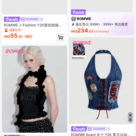
ROMWE
ROMWE
最近售出 999K+
999K+ 再次購買
ROMWE J-Fashion Y2K蕾丝拼接性
4.2M Followers
感吊带背心
234
僅剩2件
HK$
.03
Estimated
55
HK$
.20
-20%
ROMWE
ROMWE Avant 女士 Y2K 复古运动芭