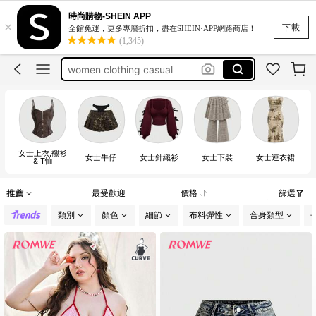
bikini
時尚購物-SHEIN APP
×
motf
下載
全館免運，更多專屬折扣，盡在SHEIN·APP網路商店！
(1,345)
romwe
women clothing casual
white dress for women
bikini
motf
女士上衣,襯衫
女士牛仔
女士針織衫
女士下裝
女士連衣裙
& T恤
推薦
最受歡迎
價格
篩選
類別
顏色
細節
布料彈性
合身類型