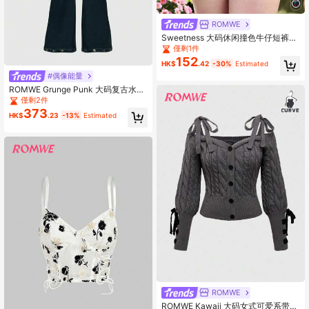
ROMWE
Sweetness 大码休闲撞色牛仔短裤，
甜美乡村风设计，适合春夏穿着
僅剩1件
152
HK$
.42
-30%
Estimated
#偶像能量
ROMWE Grunge Punk 大码复古水洗
镂空性感喇叭牛仔裤
僅剩2件
373
HK$
.23
-13%
Estimated
ROMWE
ROMWE Kawaii 大码女式可爱系带袖