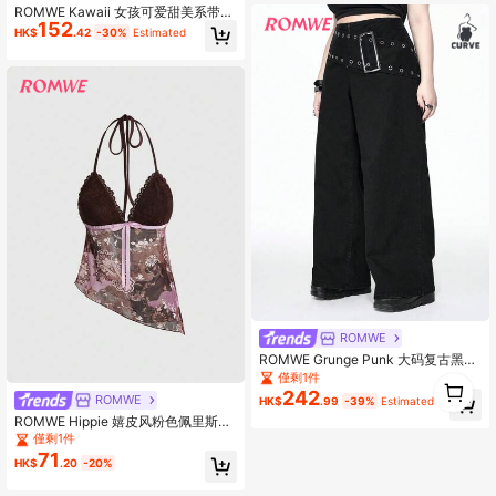
ROMWE Kawaii 女孩可爱甜美系带袖
152
口装饰露肩泡泡袖短款开衫
HK$
.42
-30%
Estimated
ROMWE
ROMWE Grunge Punk 大码复古黑色
百搭宽松朋克腰带修身牛仔裤
僅剩1件
1
242
0
ROMWE
HK$
.99
-39%
Estimated
ROMWE Hippie 嬉皮风粉色佩里斯印
花女士Y2K返校季深V复古宽松露背不
僅剩1件
对称下摆街头蕾丝吊带衫
71
HK$
.20
-20%