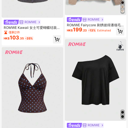
ROMWE
ROMWE
ROMWE Fairycore 刺绣彼得潘领毛
ROMWE Kawaii 女士可爱蝴蝶结装饰
199
衣，长袖上衣
HK$
.23
-13%
Estimated
露肩短款针织上衣，甜美风格
僅剩2件
103
HK$
.35
-35%
ROMWE