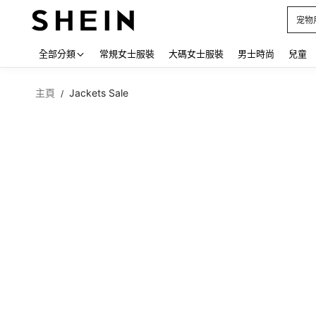
占卜
Use up
全部分類
常規女士服裝
大碼女士服裝
男士時尚
兒童
主頁
Jackets Sale
/