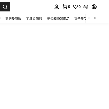
0
0
lect.
康
家居及廚房
工具 & 家裝
辦公和學習用品
電子產品
玩具
家