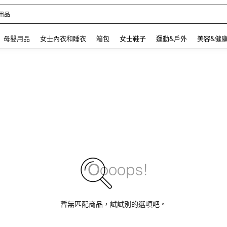
 and down arrow keys to navigate search 最近搜尋 and 搜索發現. Press Enter to se
母嬰用品
女士內衣和睡衣
箱包
女士鞋子
運動&戶外
美容&健
暫無匹配商品，試試別的選項吧。