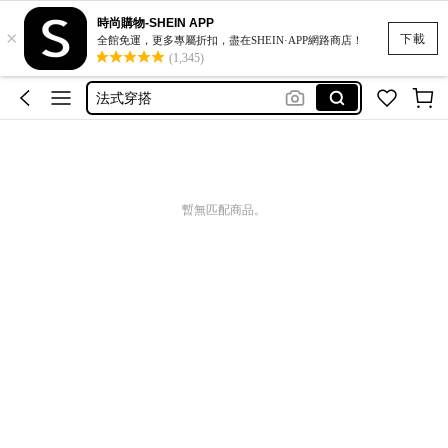
時尚購物-SHEIN APP
×
squishy
下載
全館免運，更多專屬折扣，盡在SHEIN·APP網路商店！
(1,345)
plus size women tshirt
法式穿搭
キャミ
lace shirts
squishy
暫無匹配商品。
plus size women tshirt