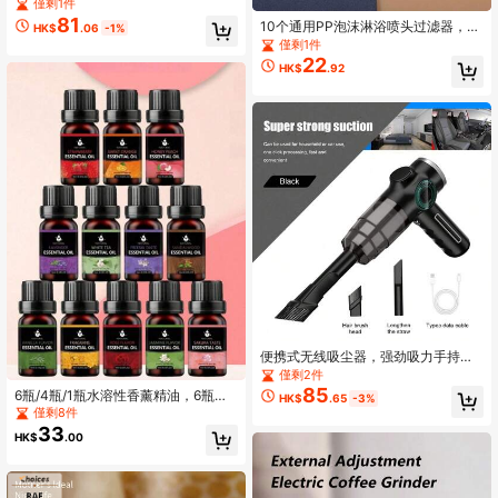
速 1800mAh充電電池 個人風扇 金屬
僅剩1件
機身 LCD數位顯示 高風量 低噪音 適
81
10个通用PP泡沫淋浴喷头过滤器，尺
HK$
.06
-1%
合戶外旅行與桌面使用 中性旅行禮物
寸10 x 2.5厘米，适用于硬水，吸附污
僅剩1件
垢，螺旋桨驱动
22
HK$
.92
便携式无线吸尘器，强劲吸力手持吸
尘器，适用于商业用途，2000mAh大
僅剩2件
容量电池，USB充电，配备多种配
85
6瓶/4瓶/1瓶水溶性香薰精油，6瓶装
HK$
.65
-3%
件，适用于汽车、家庭、办公室和家
精油礼盒，10毫升水溶性香薰精油，
僅剩8件
用工具。
天然香薰扩散器，石质加湿器/车载香
33
HK$
.00
薰精油补充装，适用于家居、卧室、
客厅，薰衣草、玫瑰、檀香香型，情
人节礼物