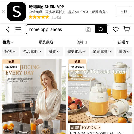
mirror
時尚購物-SHEIN APP
×
máy làm đá sệt
下載
全館免運，更多專屬折扣，盡在SHEIN·APP網路商店！
(1,345)
home appliances
加湿器
blanket
推薦
最受歡迎
價格
篩選
mirror
類別
包含電池
材質
需要電池
額定電壓
電源
máy làm đá sệt
HYUNDAI
HYUNDAI YGF-Y05榨汁机，适合户