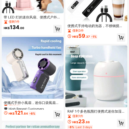
带 LED 灯的迷你风扇、便携式户外露
营风扇、USB 充电台扇、台式冷却风
僅剩1件
扇、户外灯和小型台灯，适用于学
便携式手持电动奶泡器，不锈钢搅拌
134
HK$
.00
生、宿舍、露营、办公室、礼物
器，可充电三速奶泡器，适用于拿
僅剩3件
铁、卡布奇诺、热巧克力、鸡蛋等，
59
HK$
.37
-1%
轻松制作浓郁顺滑的奶泡。
High Repeat Customers
僅剩2件
便攜式手持小風扇，迷你口袋風扇，
風速可調 1 至 199 檔，具備渦輪增壓
High Repeat Customers
High Repeat Customers
功能，配備 3600mAh 可充電電池，
RAF 1个多色氛围灯便携式迷你加湿器
121
僅剩2件
僅剩2件
HK$
.84
-6%
數位顯示，男女皆適用，特別適合旅
兼香薰机，USB供电，双雾化模式，
僅剩1件
High Repeat Customers
行、露營與戶外活動
适用于汽车和家庭，容量7.04盎司/20
23
HK$
.88
僅剩2件
0毫升（不含精油），加湿器
-8%
Last 3 days