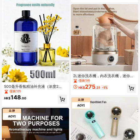
2L迷你洗衣機，內衣洗衣機，迷你內
衣與襪子二合一洗衣機，小型內衣洗
僅剩1件
衣杯，適用於宿舍、公寓、露營、飯
275
500毫升香氛精油补充液（浓度2
HK$
.31
-1%
店清洗內衣與襪子
8%，远高于市面上大多数产品的4%-
僅剩1件
6%），适用于香薰机、藤条香薰、无
148
HK$
.00
焰香薰、酒店高级香氛藤条、衣物洗
涤。持久留香。