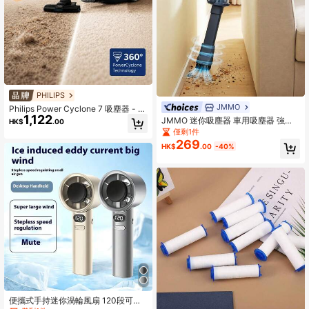
PHILIPS
JMMO
Philips Power Cyclone 7 吸塵器 - 高
1,122
功率強吸力，輕鬆清除地毯上的沙
JMMO 迷你吸塵器 車用吸塵器 強力
HK$
.00
子、寵物毛髮和污垢；適用於多種場
吸塵 2000mAh電池 雙層過濾系統 低
僅剩1件
景，包括居家、汽車、地毯和宿舍。
噪音 適用汽車與居家 聖誕禮物 秋冬
269
HK$
.00
-40%
假期露營必備 假期必需品 度假配件
露營用品
便攜式手持迷你渦輪風扇 120段可調