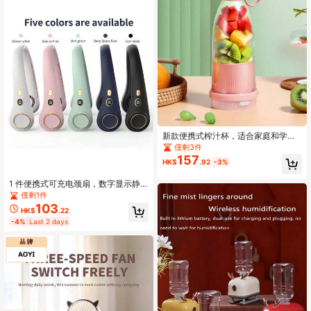
新款便携式榨汁杯，适合家庭和学生
宿舍使用，容量380毫升，电动搅拌
僅剩3件
器，可制作奶昔和冰沙，一次充电可
157
HK$
.92
-3%
使用8-15次。
1 件便携式可充电颈扇，数字显示静
音个人迷你风扇，5 档速度可调，适
僅剩1件
合办公室、运动和户外使用，度假必
103
HK$
.22
备
-4%
Last 2 days