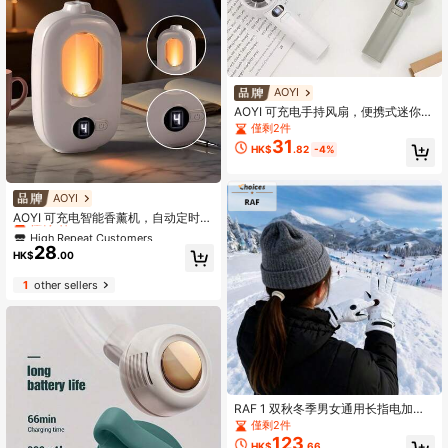
AOYI
AOYI 可充电手持风扇，便携式迷你涡
轮风扇，120档风速，800mAh电
僅剩2件
池，强劲风力，夏季必备个人降温神
31
HK$
.82
-4%
器，适合旅行、海滩、工作、通勤、
学习等多种场合，有效缓解炎热。
High Repeat Customers
AOYI
僅剩2件
AOYI 可充电智能香薰机，自动定时香
薰机，适用于酒店、卧室、浴室、空
High Repeat Customers
High Repeat Customers
气清新剂和除臭剂
28
僅剩2件
僅剩2件
HK$
.00
High Repeat Customers
1
other sellers
僅剩2件
RAF 1 双秋冬季男女通用长指电加热
手套，保暖内衬防滑触屏，适合骑
僅剩2件
行、滑雪等户外运动，女士防风手
123
HK$
.66