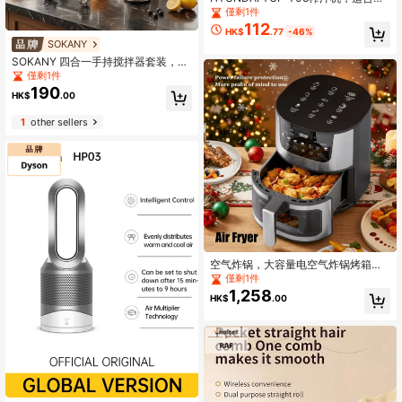
外活动，便携式，800毫升大容量，
僅剩1件
不锈钢刀片
112
HK$
.77
-46%
SOKANY
SOKANY 四合一手持搅拌器套装，包
含多功能搅拌棒、打蛋器、切碎器和
僅剩1件
量杯，适用于食品加工和婴儿辅食搅
190
HK$
.00
拌。
1
other sellers
空气炸锅，大容量电空气炸锅烤箱一
体机 - 轻松烘焙和油炸，插电式
僅剩1件
1,258
HK$
.00