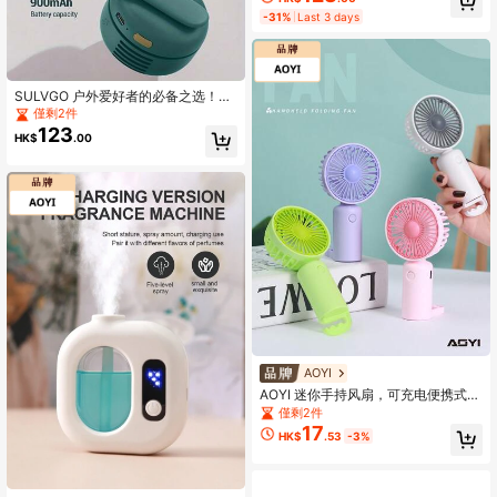
套，男士骑行保暖手套，防滑触屏，
-31%
Last 3 days
骑行手套，家居用品
SULVGO 户外爱好者的必备之选！便
携式迷你无叶电风扇，3档风速可调，
僅剩2件
腰挂式设计，机身可旋转，超静音，
123
HK$
.00
完美适用于各种户外活动。
AOYI
AOYI 迷你手持风扇，可充电便携式风
扇，带挂钩，3档风速可调，150mAh
僅剩2件
电池，夏季个人降温风扇，适用于睫
17
HK$
.53
-3%
毛化妆、海滩、居家、办公室、通
勤、户外、室内等场合。