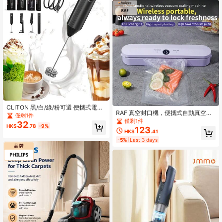
CLITON 黑/白/綠/粉可選 便攜式電動
RAF 真空封口機，便攜式自動真空封
牛奶起泡器 咖啡發泡器，可充電式附
僅剩1件
口機，廚房食物保存，真空袋，適用
僅剩1件
充電底座與多種攪拌頭，高速攪拌機
32
HK$
.78
-9%
於乾濕食物保存和零食袋封口，真空
適用熱巧克力、卡布奇諾、拿鐵，咖
123
HK$
.41
封口機，廚房電器
啡愛好者的聖誕禮物，頂級工藝
-5%
Last 3 days