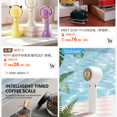
MEET SUN 1个USB供电（即插即
用）+便携式可爱宠物加湿器，时尚小
僅剩1件
巧的桌面装饰品，适合办公室使用
76
HK$
.55
-4%
AOYI
AOYI 迷你手持風扇 貓耳設計 便攜式
個人手持風扇 3段調速 500mAh電池
僅剩1件
夏季涼感風扇 舒緩酷暑 適用於辦公
26
HK$
.45
-2%
室、旅行、居家、工作、學習、海灘
等場合
1
other sellers