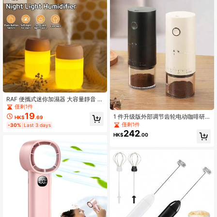
RAF 便攜式迷你加濕器 大容量靜音 U
SB 桌面加濕器 極靜小霧加濕器 適用
僅剩1件
臥室、辦公室、汽車、旅行 深層滋潤
19
1 件升级版外部调节齿轮电动咖啡研
HK$
.69
空氣加濕器
磨机，自动咖啡豆机，2000mAh 充
僅剩1件
-30%
Last 3 days
电式咖啡机，专业陶瓷研磨芯研磨
242
HK$
.00
机，38 级外部粗磨和细磨调节