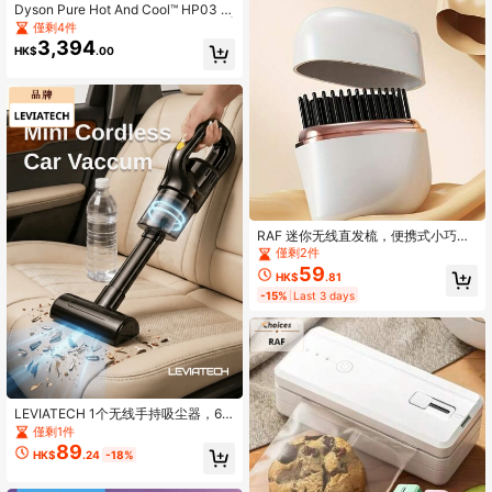
Dyson Pure Hot And Cool™ HP03 英
国版 - 含英式三孔插头和 230V 电压 |
僅剩4件
三模式净化风扇，配备 App 控制 | 全
3,394
HK$
.00
年舒适，夜间静音模式 | 铂金白
RAF 迷你无线直发梳，便携式小巧直
发梳，30秒快速加热，4档温度设
僅剩2件
置，USB充电，便携式卷发器，小巧
59
HK$
.81
加热梳，便携式刘海胡须直发器，20
-15%
Last 3 days
00mAh锂电池，负离子技术持久亮
泽，无热设计，适合所有发质，是女
性居家、聚会或外出时的理想礼物。
LEVIATECH 1个无线手持吸尘器，6k
Pa强劲吸力，无线车载吸尘器，可充
僅剩1件
电大功率吸尘器，适用于汽车/办公室/
89
HK$
.24
-18%
家庭，情人节理想礼物