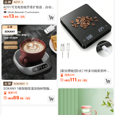
High Repeat Customers
AOYI
僅剩1件
AOYI 可充电智能芳香扩散器，自动定
时香味机，适用于酒店、卧室、浴
High Repeat Customers
High Repeat Customers
室、空气清新剂香味扩散器
13
僅剩1件
僅剩1件
HK$
.69
-2%
High Repeat Customers
僅剩1件
[最佳禮物][防水] 1件多功能廚房秤，
高精度，Type-C可充電咖啡秤，3kg
僅剩5件
容量，附歸零功能，3種單位計時器：
111
HK$
.35
-5%
G/Oz/Ml，LED顯示，適用於廚房用
SOKANY
品與烘焙工具
SOKANY 1個智能恆溫加熱杯墊咖啡
杯加熱器，USB供電，智能定時功
僅剩1件
能，三段調速快速加熱，玻璃陶瓷面
69
HK$
.96
-3%
板材質，適用於加熱牛奶/花茶/咖啡/
溫水等