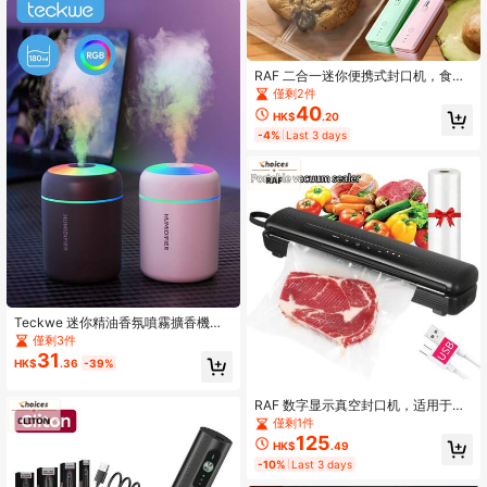
RAF 二合一迷你便携式封口机，食品
包装机，厨房封口机，USB充电，厨
僅剩2件
房电器
40
HK$
.20
-4%
Last 3 days
Teckwe 迷你精油香氛噴霧擴香機兼
加濕器，冷霧、彩色小夜燈，加濕空
僅剩3件
氣、保持清新、放鬆身心，聖誕禮物
31
HK$
.36
-39%
RAF 数字显示真空封口机，适用于各
种食品和真空袋的真空密封，操作简
僅剩1件
便，可真空密封干燥柔软的食品袋用
125
HK$
.49
于储存。
-10%
Last 3 days