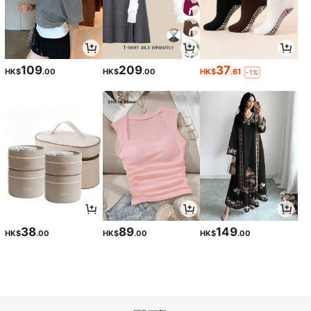
109
209
37
HK$
.00
HK$
.00
HK$
.61
-1%
38
89
149
HK$
.00
HK$
.00
HK$
.00