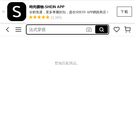
時尚購物-SHEIN APP
×
squishy
下載
全館免運，更多專屬折扣，盡在SHEIN·APP網路商店！
(1,345)
plus size women tshirt
法式穿搭
キャミ
lace shirts
squishy
暫無匹配商品。
plus size women tshirt