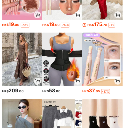
19
19
175
HK$
.00
HK$
.00
HK$
.78
-34%
-34%
-2%
209
58
37
HK$
.00
HK$
.00
HK$
.05
-37%