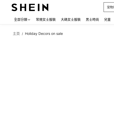
占卜
Use up
全部分類
常規女士服裝
大碼女士服裝
男士時尚
兒童
主頁
Holiday Decors on sale
/