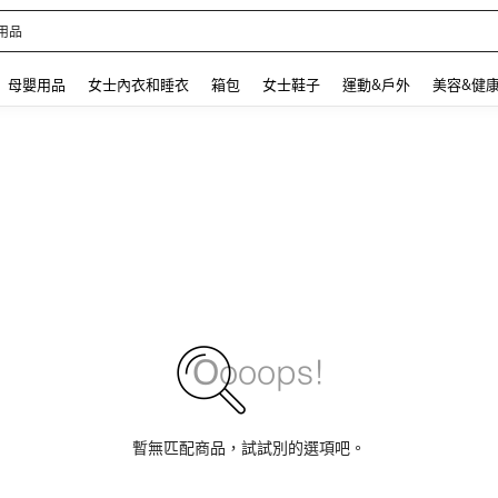
 and down arrow keys to navigate search 最近搜尋 and 搜索發現. Press Enter to se
母嬰用品
女士內衣和睡衣
箱包
女士鞋子
運動&戶外
美容&健
暫無匹配商品，試試別的選項吧。