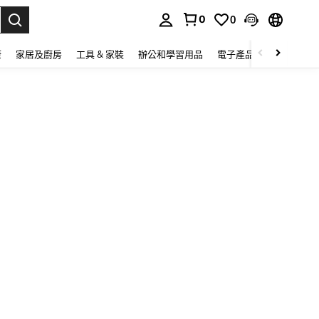
0
0
lect.
康
家居及廚房
工具 & 家裝
辦公和學習用品
電子產品
玩具
家