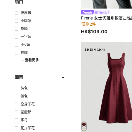
領口
Firerie
細肩帶
小圓領
僅剩2件
掛脖
HK$109.00
一字領
小V領
抹胸
查看更多
圖案
純色
撞色
全身印花
聖誕節
字母
花卉印花