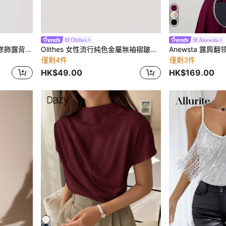
Olithes
Anewsta
SHEIN MOD 蝴蝶結前綁帶修飾露背紅色上衣,蕾絲邊緣、頸部吊帶和擺襬設計,胸前整形杯和腰部塑形設計
Olithes 女性流行純色金屬無袖褶皺上衣
Anewsta 露肩
僅剩4件
僅剩3件
HK$49.00
HK$169.00