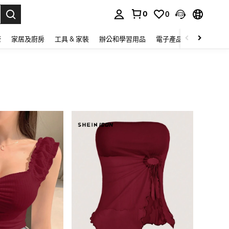
0
0
lect.
康
家居及廚房
工具 & 家裝
辦公和學習用品
電子產品
玩具
家