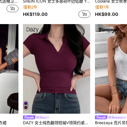
DAZY 新款秋季宽松休闲女式连帽卫衣，返校季连帽衫
SHEIN ICON 女士多层荷叶边低腰 Y2K 迷你裙
僅剩2件
僅剩1件
HK$119.00
HK$99.00
Dazy
Breezaya
連衣裙
DAZY 女士纯色翻领短袖V领简约紧身Polo领T恤夏季商务休闲女式学院风上衣
Breezaya 亮片