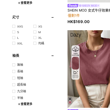
查看更多
SHEIN MOD
僅剩1件
尺寸
HK$169.00
XXS
XS
S
M
L
XL
XXL
均碼
袖長
無袖
長袖
短袖
超長袖
九分袖
半袖
查看更多