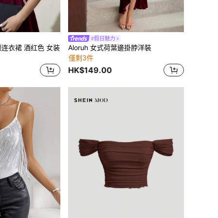
#假日魅力
翻领连衣裙 酒红色 女装
Aloruh 女式荷葉邊掛脖洋裝
僅剩3件
HK$149.00