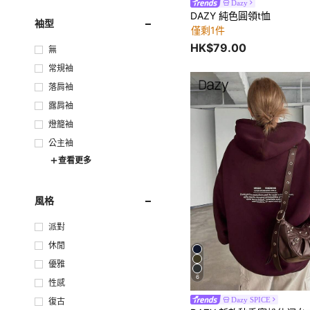
Dazy
DAZY 純色圓領t恤
袖型
僅剩1件
HK$79.00
無
常規袖
落肩袖
露肩袖
燈籠袖
公主袖
查看更多
風格
派對
休閒
優雅
6
性感
Dazy SPICE
復古