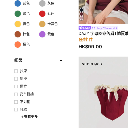
藍色
灰色
綠色
紅色
黃色
卡其色
Dazy Weekend
DAZY 字母图案落肩T恤夏
棕色
紫色
僅剩1件
橘色
HK$99.00
細節
拉鍊
褶邊
露背
亮片拼接
不對稱
打結
查看更多