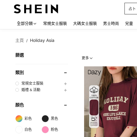
占卜
Use up
全部分類
常規女士服裝
大碼女士服裝
男士時尚
兒童
主頁
Holiday Asia
/
篩選
更多
類別
常規女士服裝
婚禮 & 活動
顏色
彩色
黑色
白色
粉色