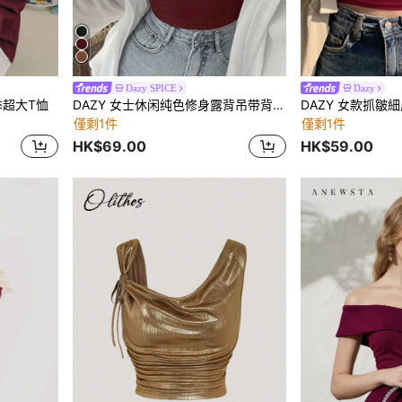
Dazy SPICE
Dazy
季超大T恤
DAZY 女士休闲纯色修身露背吊带背心，适合夏季外出穿着
僅剩1件
僅剩1件
HK$69.00
HK$59.00