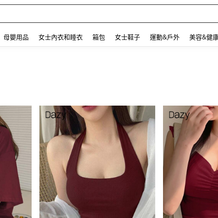
 and down arrow keys to navigate search 最近搜尋 and 搜索發現. Press Enter to se
母嬰用品
女士內衣和睡衣
箱包
女士鞋子
運動&戶外
美容&健