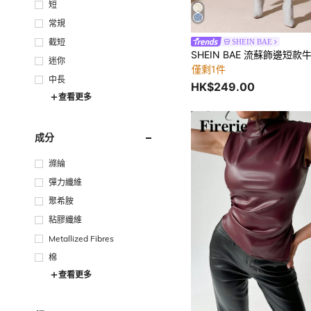
短
常規
截短
SHEIN BAE
SHEIN BAE 流蘇飾邊短款
迷你
僅剩1件
中長
HK$249.00
查看更多
成分
滌綸
彈力纖維
聚希胺
粘膠纖維
Metallized Fibres
棉
查看更多