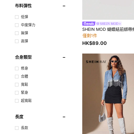
布料彈性
低彈
SHEIN MOD
中度彈力
無彈
僅剩1件
高彈
HK$89.00
合身類型
修身
合體
寬鬆
緊身
超寬鬆
長度
長款