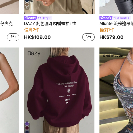
5
Dazy
Allurite
牛仔夾克
DAZY 純色漏斗領蝙蝠袖T恤
Allurite 流蘇邊
僅剩2件
僅剩1件
HK$109.00
HK$79.00