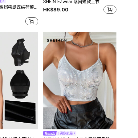
SHEIN EZwear 落肩短款上衣
OD
SHEIN MOD 素色後綁帶蝴蝶結荷葉邊吊帶上衣
HK$89.00
#偶像能量