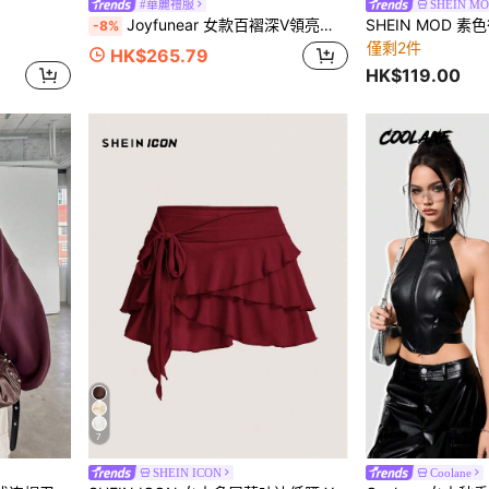
#華麗禮服
SHEIN M
Joyfunear 女款百褶深V領亮片貼身洋裝，優雅風格
-8%
僅剩2件
HK$265.79
HK$119.00
7
SHEIN ICON
Coolane