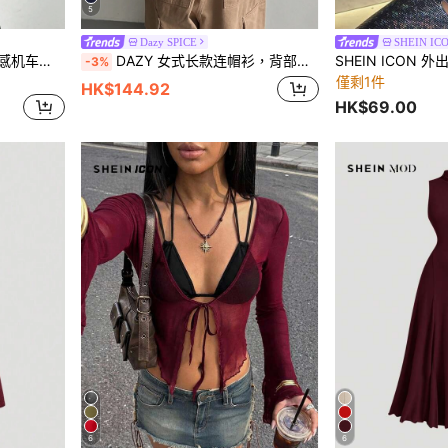
5
Dazy SPICE
SHEIN IC
Firerie 女士优雅别致复古性感机车酒红色纯色 PU 不对称褶皱腰背心
DAZY 女式长款连帽衫，背部印花，长袖上衣，秋季女装运动衫
-3%
僅剩1件
HK$144.92
HK$69.00
6
6