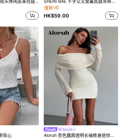
Coolane 女士秋季街头休闲皮革拉链黑色背心
SHEIN BAE 十字交叉金屬質感吊帶短上衣
僅剩1件
HK$59.00
Aloruh
吊带背心
Aloruh 杏色露肩透明长袖修身迷你连衣裙，纹理面料，适合浪漫约会和度假