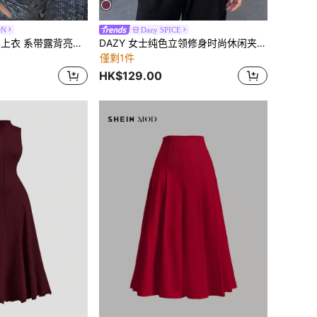
ON
Dazy SPICE
SHEIN ICON 外出上衣 系带露背亮片吊带上衣
DAZY 女士纯色立领修身时尚休闲夹克，适合日常穿着
僅剩1件
HK$129.00