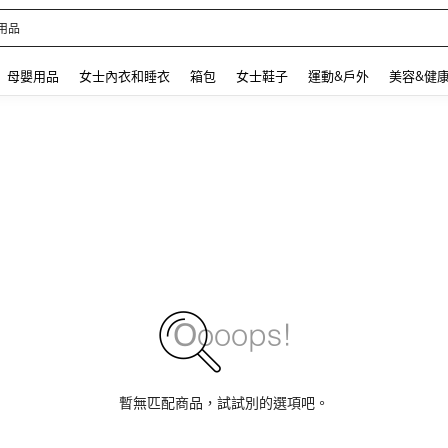
用品
 and down arrow keys to navigate search 最近搜尋 and 搜索發現. Press Enter to se
母嬰用品
女士內衣和睡衣
箱包
女士鞋子
運動&戶外
美容&健
暫無匹配商品，試試別的選項吧。