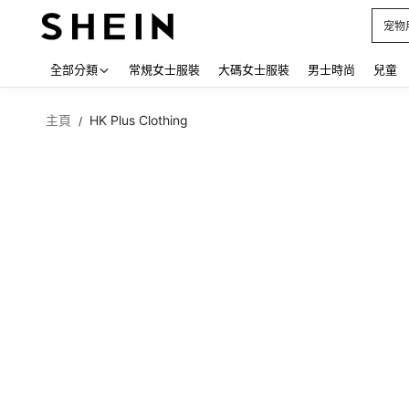
宠物
Use up
全部分類
常規女士服裝
大碼女士服裝
男士時尚
兒童
主頁
HK Plus Clothing
/