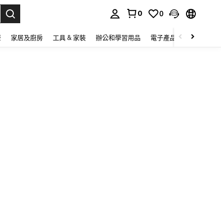
0
0
lect.
康
家居及廚房
工具 & 家裝
辦公和學習用品
電子產品
玩具
家