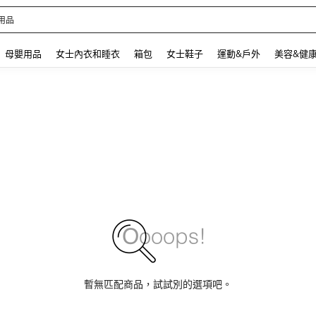
 and down arrow keys to navigate search 最近搜尋 and 搜索發現. Press Enter to se
母嬰用品
女士內衣和睡衣
箱包
女士鞋子
運動&戶外
美容&健
暫無匹配商品，試試別的選項吧。