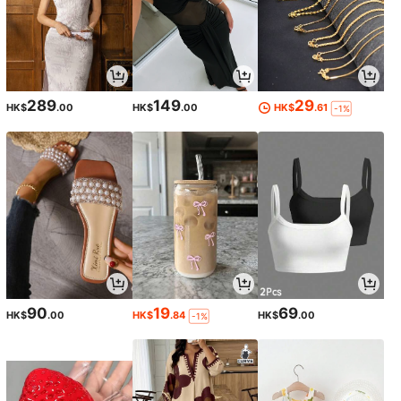
289
149
29
HK$
.00
HK$
.00
HK$
.61
-1%
90
19
69
HK$
.00
HK$
.84
HK$
.00
-1%