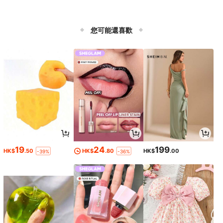
您可能還喜歡
19
24
199
HK$
.50
HK$
.80
HK$
.00
-39%
-36%