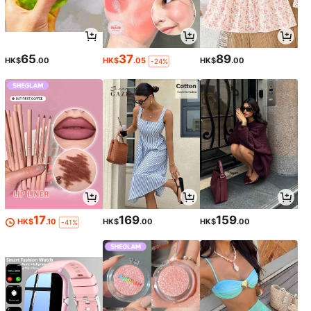
65
37
89
HK$
.00
HK$
.05
HK$
.00
-24%
17
169
159
HK$
.10
HK$
.00
HK$
.00
-41%