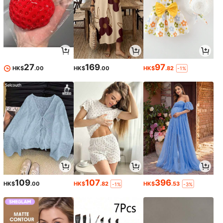
27
169
97
HK$
.00
HK$
.00
HK$
.82
-1%
109
107
396
HK$
.00
HK$
.82
HK$
.53
-1%
-3%