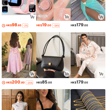
98
19
179
HK$
.65
HK$
.00
HK$
.00
-2%
-34%
200
85
179
HK$
.80
HK$
.00
HK$
.00
-20%