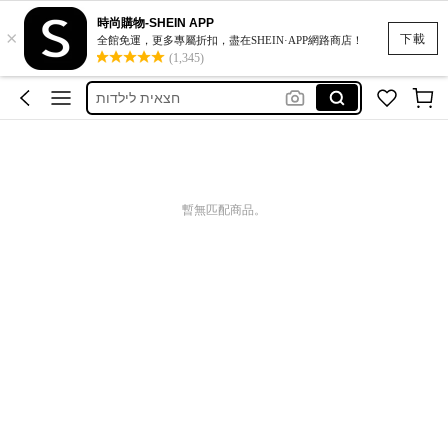
時尚購物-SHEIN APP
×
חצאיות לילדות יפות ארוכות🐚🌺🌸💐🌷
下載
全館免運，更多專屬折扣，盡在SHEIN·APP網路商店！
(1,345)
skirts for girls
חצאית לילדות
skirt for kids girl
faldas para niña
חצאיות לילדות יפות ארוכות🐚🌺🌸💐🌷
暫無匹配商品。
skirts for girls