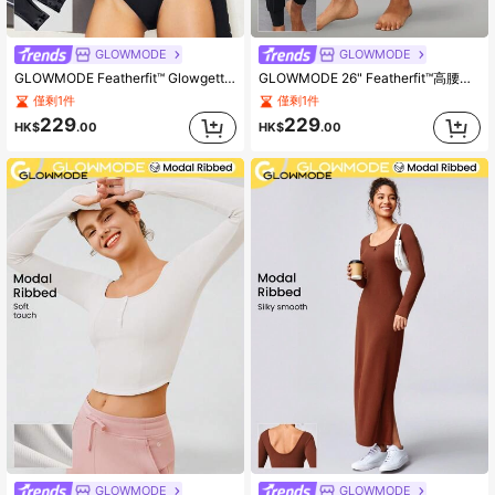
GLOWMODE
GLOWMODE
GLOWMODE Featherfit™ Glowgetter露肩連體衣
GLOWMODE 26" Featherfit™高腰修身側口袋運動褲全長版
僅剩1件
僅剩1件
229
229
HK$
.00
HK$
.00
GLOWMODE
GLOWMODE