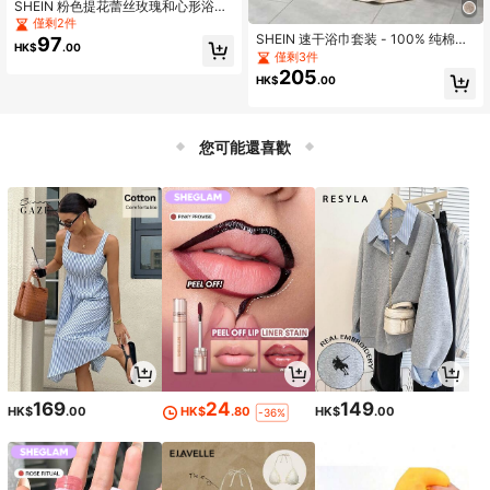
SHEIN 粉色提花蕾丝玫瑰和心形浴巾
- 速干超吸水涤纶，70x140cm/34x
僅剩2件
75cm 适用于浴室、健身房、旅行礼
SHEIN 速干浴巾套装 - 100% 纯棉卡
97
HK$
.00
物
其色和简约条纹图案，26.92x53.84
僅剩3件
英寸大号沙滩巾（适合游泳者和成
205
HK$
.00
人）+ 13.07x28.84 英寸面巾/手巾。
超强吸水，防褪色，柔软 - 非常适合
健身房、旅行、SPA、酒店、沙龙、
节日礼物，四季皆宜。
您可能還喜歡
169
24
149
HK$
.00
HK$
.80
HK$
.00
-36%