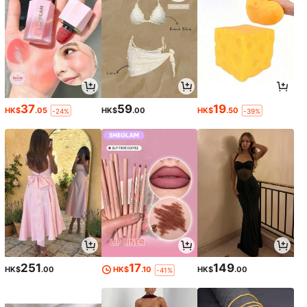
37
59
19
HK$
.05
HK$
.00
HK$
.50
-24%
-39%
251
17
149
HK$
.00
HK$
.10
HK$
.00
-41%