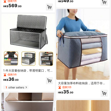
49
100%纯棉，轻盈吸水。轻薄便携，适
僅剩1件
HK$
.00
合旅行、商务旅行和居家使用。柔软
569
HK$
.00
吸水毛巾布面料，可选面巾或浴巾。
1 件大容量收纳袋，带透明窗口，可
折叠衣柜收纳袋，用于毯子，防尘服
僅剩1件
装包装袋，适用于搬家、宿舍和出租
36
HK$
.00
空间
大容量加厚布料收纳袋，适用于存放
被褥和衣物——可折叠、防潮、便
僅剩1件
1
other sellers
携，适合露营、居家和户外活动。
35
HK$
.00