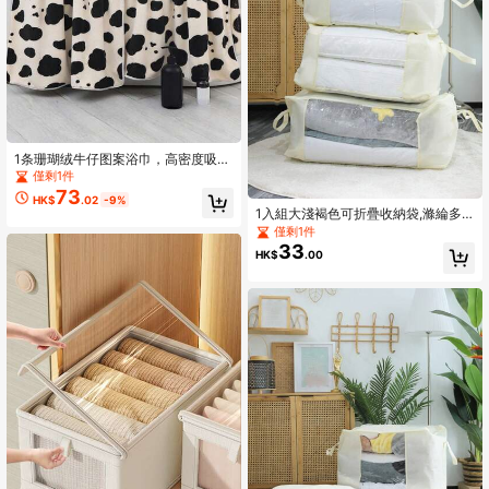
1条珊瑚绒牛仔图案浴巾，高密度吸水
性强，新款可爱ins风牛仔珊瑚绒浴
僅剩1件
巾，时尚学生情侣套装，加厚速干大
73
HK$
.02
-9%
浴巾，浴室用品，浴室装饰，柔软亲
1入組大淺褐色可折疊收納袋,滌綸多
肤可穿戴浴袍，多功能沙滩巾
功能手持衣服收納袋
僅剩1件
33
HK$
.00