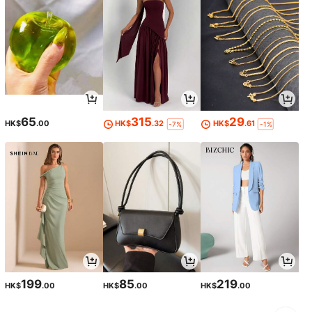
65
315
29
HK$
.00
HK$
.32
HK$
.61
-7%
-1%
199
85
219
HK$
.00
HK$
.00
HK$
.00
1