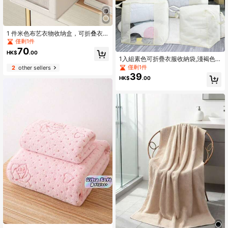
1 件米色布艺衣物收纳盒，可折叠衣
柜整理盒，带可见窗口，抽屉式牛仔
僅剩1件
裤收纳盒，适合家庭使用
70
HK$
.00
1入組素色可折疊衣服收納袋,淺褐色
滌綸被子包,
僅剩1件
2
other sellers
39
HK$
.00