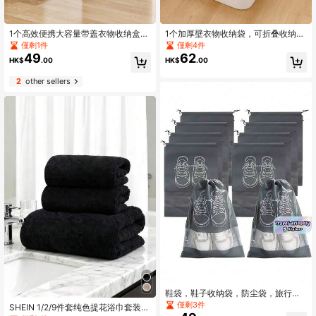
1个高效便携大容量带盖衣物收纳盒，
1个加厚壁衣物收纳袋，可折叠收纳
布艺收纳盒，带拉链盖和提手，衣柜
袋，大容量床底收纳袋，最大限度利
僅剩1件
僅剩4件
整理盒，可收纳衣物、玩具、书籍，
用床底空间，衣柜内衣收纳袋，换季
49
62
HK$
.00
HK$
.00
坚固耐用，节省空间，现代家居装
衣物收纳袋，透明窗口方便查看内容
饰，可折叠收纳盒，适用于书架、客
物，防水防尘加固提手，适用于家庭/
2
other sellers
厅、卧室。
宿舍收纳整理。
鞋袋，鞋子收纳袋，防尘袋，旅行鞋
袋，可见束口袋，鞋袋，家居整理鞋
僅剩3件
SHEIN 1/2/9件套纯色提花浴巾套装，
袋