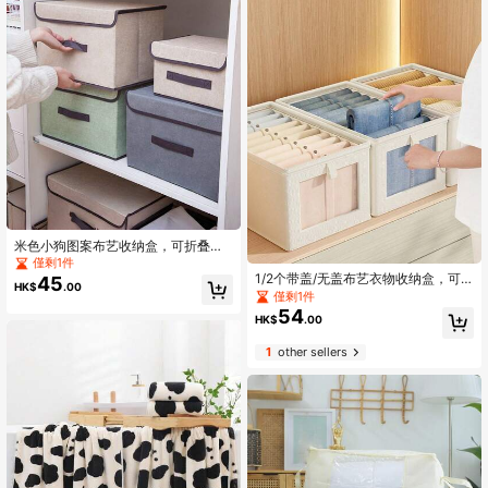
米色小狗图案布艺收纳盒，可折叠设
计，拉链封口，超大容量，可收纳衣
僅剩1件
物、被褥、玩具等，防尘，家居衣柜
1/2个带盖/无盖布艺衣物收纳盒，可
45
HK$
.00
解决方案，节省空间，便携式
折叠衣柜可视窗口服装收纳盒，家用
僅剩1件
抽屉式牛仔裤收纳盒
54
HK$
.00
1
other sellers