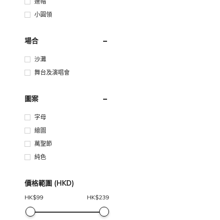
連帽
小圓領
場合
沙灘
舞台及演唱會
圖案
字母
繪圖
萬聖節
純色
價格範圍 (HKD)
HK$
99
HK$
239