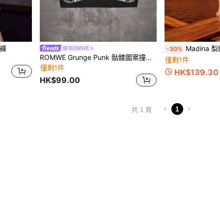
短褲
Madina
ROMWE
-30%
ROMWE Grunge Punk 骷髅圖案撞色滾邊背心上衣
僅剩1件
僅剩1件
HK$139.30
HK$99.00
1
共 1 頁