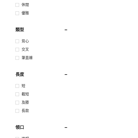
休閒
優雅
類型
背心
交叉
筆直褲
長度
短
截短
及膝
長款
領口