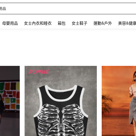
 and down arrow keys to navigate search 最近搜尋 and 搜索發現. Press Enter to se
母嬰用品
女士內衣和睡衣
箱包
女士鞋子
運動&戶外
美容&健