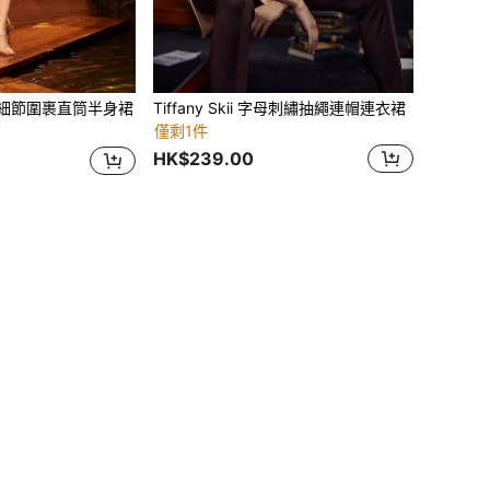
 梨細節圍裹直筒半身裙
Tiffany Skii 字母刺繡抽繩連帽連衣裙
僅剩1件
HK$239.00