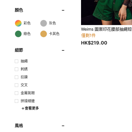
顏色
彩色
灰色
Weims 圖案印花腰部抽繩
綠色
卡其色
僅剩1件
HK$219.00
細節
抽繩
刺綉
拉鍊
交叉
金屬氣眼
拼接細邊
查看更多
風格