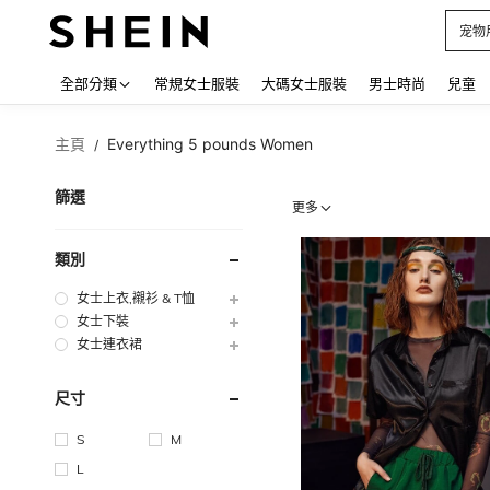
占卜
Use up
全部分類
常規女士服裝
大碼女士服裝
男士時尚
兒童
主頁
Everything 5 pounds Women
/
篩選
更多
類別
女士上衣,襯衫 & T恤
女士下裝
女士連衣裙
尺寸
S
M
L