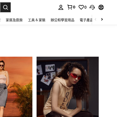
0
0
lect.
康
家居及廚房
工具 & 家裝
辦公和學習用品
電子產品
玩具
家