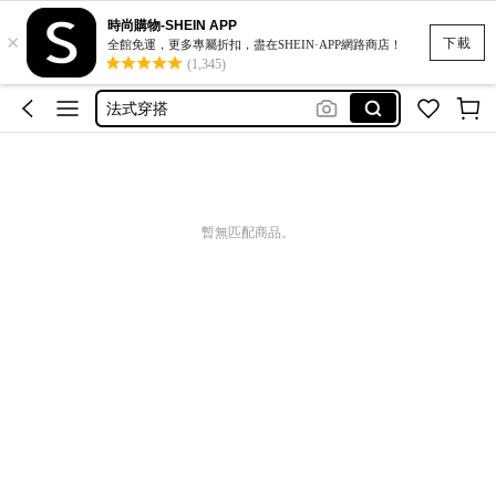
時尚購物-SHEIN APP
×
squishy
下載
全館免運，更多專屬折扣，盡在SHEIN·APP網路商店！
(1,345)
plus size women tshirt
法式穿搭
キャミ
lace shirts
squishy
暫無匹配商品。
plus size women tshirt