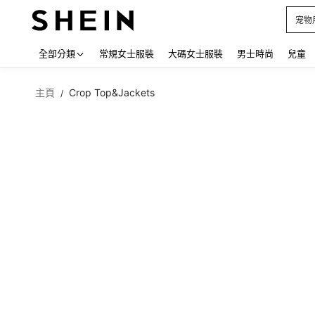
占卜
Use up
全部分類
常規女士服裝
大碼女士服裝
男士時尚
兒童
主頁
Crop Top&Jackets
/