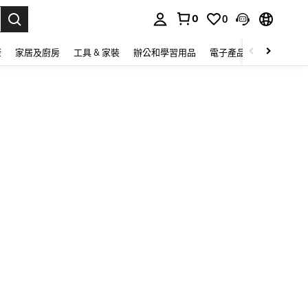
0
0
lect.
康
家居及廚房
工具 & 家裝
辦公和學習用品
電子產品
玩具
家