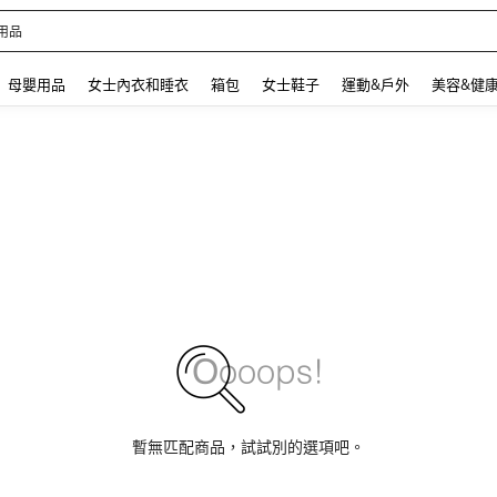
 and down arrow keys to navigate search 最近搜尋 and 搜索發現. Press Enter to se
母嬰用品
女士內衣和睡衣
箱包
女士鞋子
運動&戶外
美容&健
暫無匹配商品，試試別的選項吧。