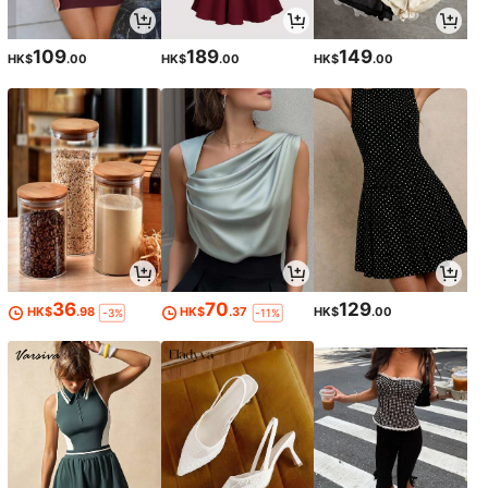
109
189
149
HK$
.00
HK$
.00
HK$
.00
36
70
129
HK$
.98
HK$
.37
HK$
.00
-3%
-11%