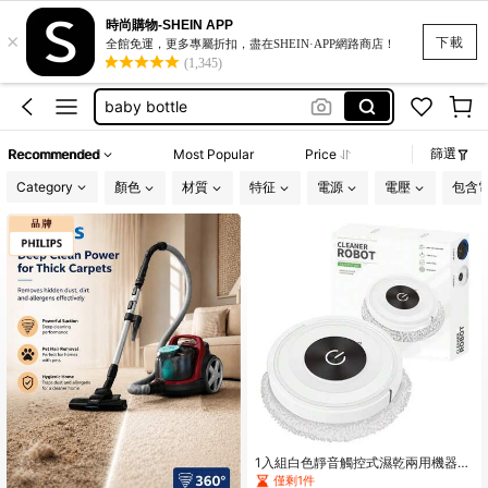
そうじきコードレス吸引強
時尚購物-SHEIN APP
×
吸塵器
下載
全館免運，更多專屬折扣，盡在SHEIN·APP網路商店！
(1,345)
baby bottle
vacuum cleaner home
جهازمنظف بالبخار
篩選
Recommended
Most Popular
Price
そうじきコードレス吸引強
Category
顏色
材質
特征
電源
電壓
包含
吸塵器
1入組白色靜音觸控式濕乾兩用機器人
吸塵器,適用於家庭使用
僅剩1件