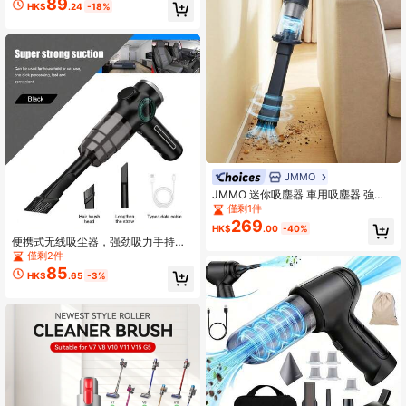
89
HK$
.24
-18%
家庭，情人节理想礼物
JMMO
JMMO 迷你吸塵器 車用吸塵器 強力
吸塵 2000mAh電池 雙層過濾系統 低
僅剩1件
噪音 適用汽車與居家 聖誕禮物 秋冬
269
HK$
.00
-40%
假期露營必備 假期必需品 度假配件
便携式无线吸尘器，强劲吸力手持吸
露營用品
尘器，适用于商业用途，2000mAh大
僅剩2件
容量电池，USB充电，配备多种配
85
HK$
.65
-3%
件，适用于汽车、家庭、办公室和家
用工具。