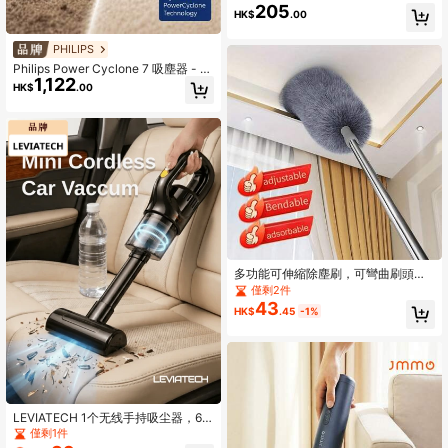
205
HK$
.00
PHILIPS
Philips Power Cyclone 7 吸塵器 - 高
1,122
功率強吸力，輕鬆清除地毯上的沙
HK$
.00
子、寵物毛髮和污垢；適用於多種場
景，包括居家、汽車、地毯和宿舍。
多功能可伸縮除塵刷，可彎曲刷頭，
可重複使用且可水洗，適用於清潔高
僅剩2件
天花板、家具和汽車
43
HK$
.45
-1%
LEVIATECH 1个无线手持吸尘器，6k
Pa强劲吸力，无线车载吸尘器，可充
僅剩1件
电大功率吸尘器，适用于汽车/办公室/