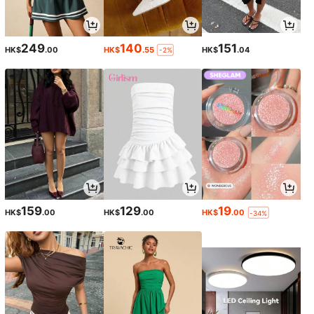
249
140
151
HK$
.00
HK$
.55
HK$
.04
-2%
159
129
19
HK$
.00
HK$
.00
HK$
.00
-34%