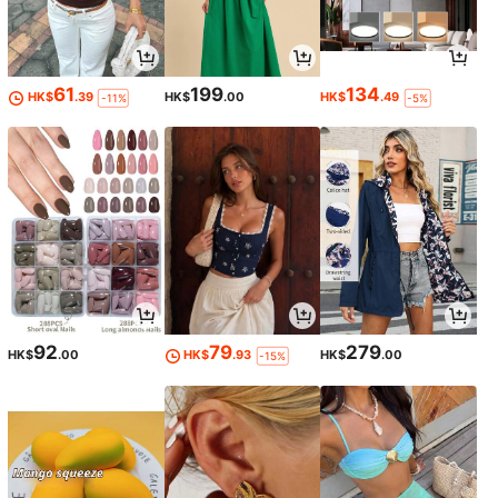
61
199
134
HK$
.39
HK$
.00
HK$
.49
-11%
-5%
92
79
279
HK$
.00
HK$
.93
HK$
.00
-15%