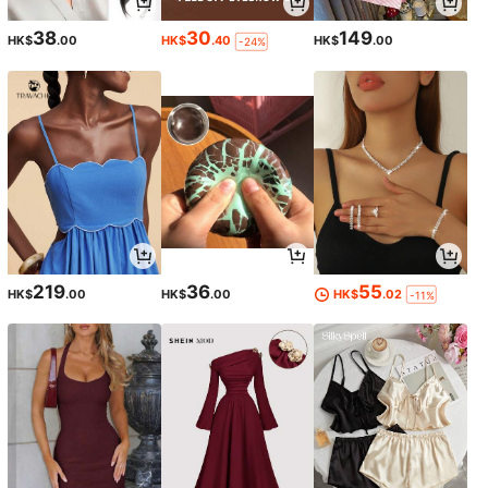
38
30
149
HK$
.00
HK$
.40
HK$
.00
-24%
219
36
55
HK$
.00
HK$
.00
HK$
.02
-11%