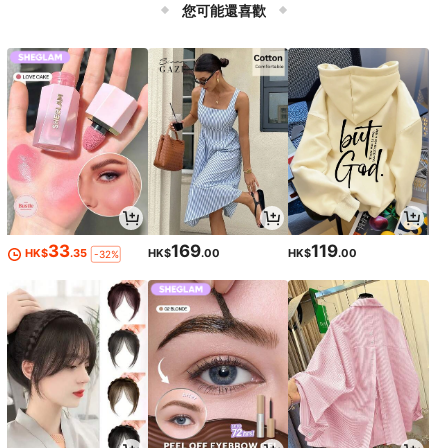
您可能還喜歡
33
169
119
HK$
.35
HK$
.00
HK$
.00
-32%