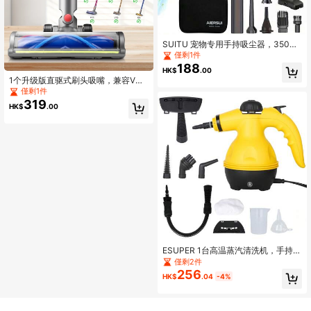
SUITU 宠物专用手持吸尘器，3500P
a强劲吸力，迷你车载吸尘器，续航时
僅剩1件
间20-25分钟。小巧的集尘器，配备
188
HK$
.00
清洁配件，适用于家庭和电脑清洁。
1个升级版直驱式刷头吸嘴，兼容V
内置7.4V 2000mAh电池。
7、V8、V10、V11、V15吸尘器，带L
僅剩1件
ED指示灯
319
HK$
.00
ESUPER 1台高温蒸汽清洗机，手持便
携式家用厨房油脂清洗机
僅剩2件
256
HK$
.04
-4%