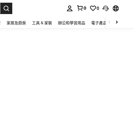
0
0
lect.
康
家居及廚房
工具 & 家裝
辦公和學習用品
電子產品
玩具
家