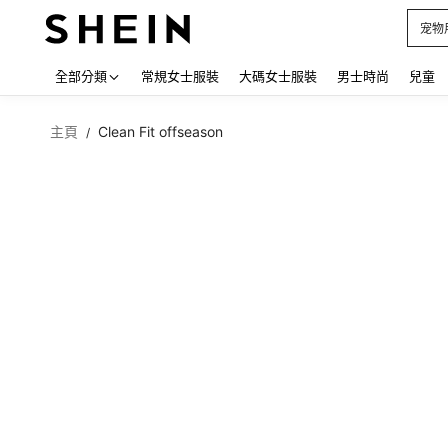
占卜
Use up
全部分類
常規女士服裝
大碼女士服裝
男士時尚
兒童
主頁
Clean Fit offseason
/