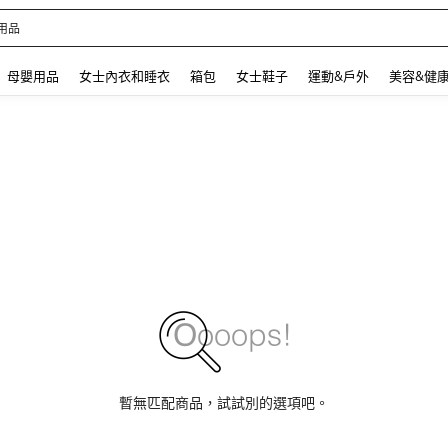
 and down arrow keys to navigate search 最近搜尋 and 搜索發現. Press Enter to se
母嬰用品
女士內衣和睡衣
箱包
女士鞋子
運動&戶外
美容&健
暫無匹配商品，試試別的選項吧。