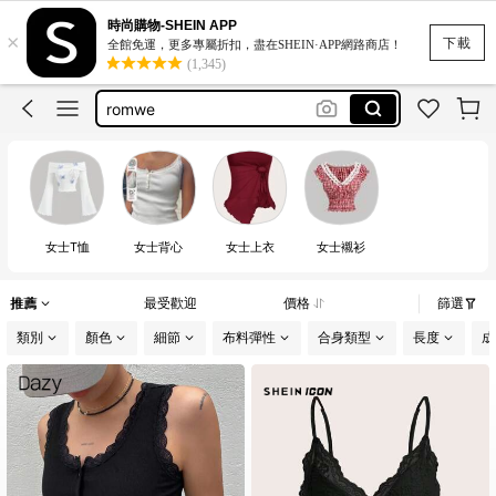
bikini
時尚購物-SHEIN APP
×
motf
下載
全館免運，更多專屬折扣，盡在SHEIN·APP網路商店！
(1,345)
romwe
women clothing casual
white dress for women
bikini
motf
女士T恤
女士背心
女士上衣
女士襯衫
推薦
最受歡迎
價格
篩選
類別
顏色
細節
布料彈性
合身類型
長度
成