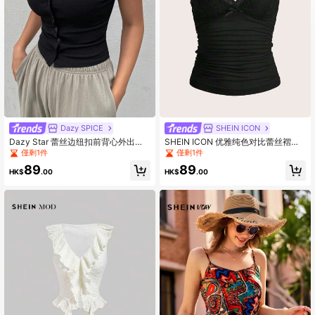
Dazy SPICE
SHEIN ICON
Dazy Star 蕾丝边纽扣前背心外出上
SHEIN ICON 优雅纯色对比蕾丝褶饰
衣
Y2k 吊带背心
僅剩1件
僅剩1件
89
89
HK$
.00
HK$
.00