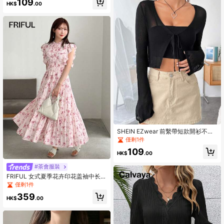
109
HK$
.00
SHEIN EZwear 前繫帶短款開衫不附
吊帶上衣
僅剩1件
109
HK$
.00
#茶會服裝
FRIFUL 女式夏季花卉印花盖袖中长连
衣裙，带荷叶边装饰太阳裙
僅剩1件
359
HK$
.00