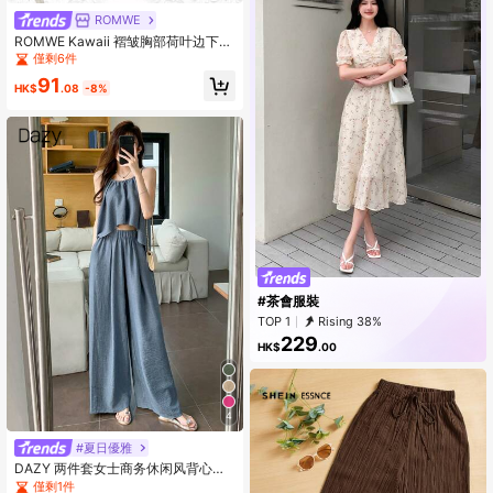
ROMWE
ROMWE Kawaii 褶皱胸部荷叶边下摆
娃娃装吊带背心，学校
僅剩6件
91
HK$
.08
-8%
#茶會服裝
TOP 1
Rising 38%
229
HK$
.00
4
#夏日優雅
DAZY 两件套女士商务休闲风背心和
宽松长裤套装，女士家居服套装，女
僅剩1件