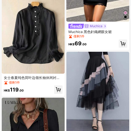
Muchica
Muchica 黑色針織網眼女裙
僅剩1件
69
HK$
.00
女士春夏纯色荷叶边领长袖休闲衬
衫，黑色长袖上衣
僅剩1件
119
HK$
.00