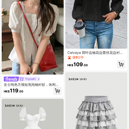
Calvaya 荷叶边袖花边蕾丝花边衬
衫，女士休闲撞色蕾丝，扇贝长袖 V
僅剩2件
领宽松常规黑色喇叭袖上衣女士衬
109
衫，春季/秋季，职业/商务装/工作服
HK$
.00
TripleKi
女士纯色方领短泡泡袖衬衫，休闲白
色夏季款
119
HK$
.00