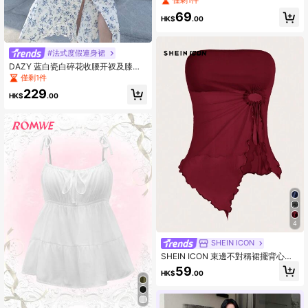
僅剩1件
69
HK$
.00
#法式度假連身裙
DAZY 蓝白瓷白碎花收腰开衩及膝连
衣裙，适合夏季穿着，亦可作为挤奶
僅剩1件
女工连衣裙、吊带裙、度假装、复活
229
节长裙或波西米亚风连衣裙。
HK$
.00
4
SHEIN ICON
SHEIN ICON 束邊不對稱裙擺背心上
衣
59
HK$
.00