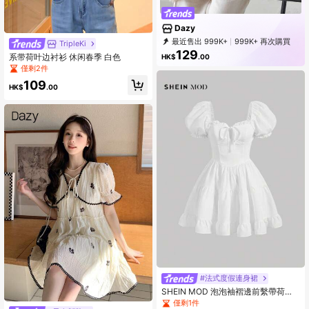
Dazy
最近售出 999K+
999K+ 再次購買
TripleKi
6.6M Followers
129
系带荷叶边衬衫 休闲春季 白色
HK$
.00
僅剩2件
109
HK$
.00
#法式度假連身裙
SHEIN MOD 泡泡袖褶邊前繫帶荷葉
邊連衣裙
僅剩1件