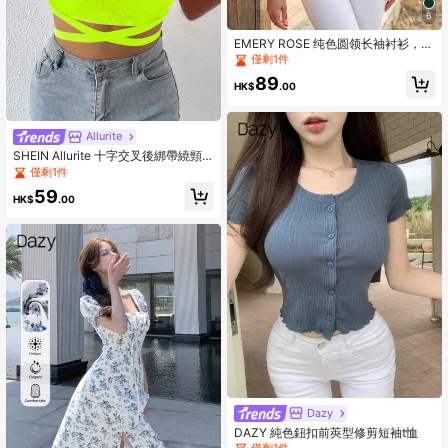
6
EMERY ROSE 纯色圆领长袖衬衫，长
袖上衣
僅剩1件
89
HK$
.00
Allurite
SHEIN Allurite 十字交叉後綁帶繞頸
短上衣
僅剩1件
59
HK$
.00
Dazy
DAZY 純色鈕扣前莢型修剪短袖t恤