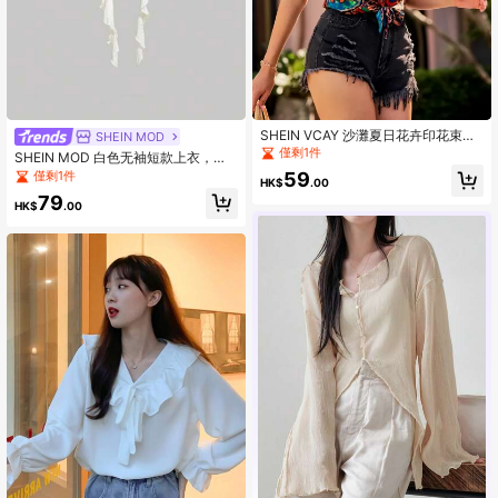
SHEIN VCAY 沙灘夏日花卉印花束繩
SHEIN MOD
波西米亞背心上衣
僅剩1件
SHEIN MOD 白色无袖短款上衣，带
宽褶边和不对称下摆，飘逸舒适女式
僅剩1件
59
HK$
.00
背心，布里奇顿，夏季
79
HK$
.00