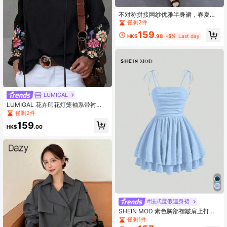
不对称拼接网纱优雅半身裙，春夏黑
色
僅剩2件
159
HK$
.98
-5%
Last day
LUMIGAL
LUMIGAL 花卉印花灯笼袖系带衬
衫，长袖上衣
僅剩2件
159
HK$
.00
#法式度假連身裙
SHEIN MOD 素色胸部褶皺肩上打結
荷葉邊吊帶洋裝
僅剩1件