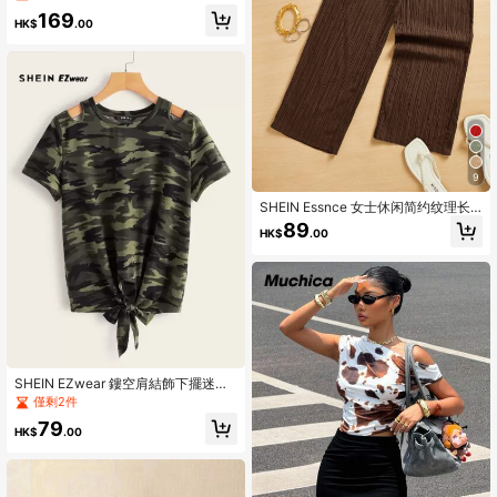
士短款套装
169
HK$
.00
9
SHEIN Essnce 女士休闲简约纹理长
裤 夏季春季情人节新年
89
HK$
.00
SHEIN EZwear 鏤空肩結飾下擺迷彩
圖案背心上衣
僅剩2件
79
HK$
.00