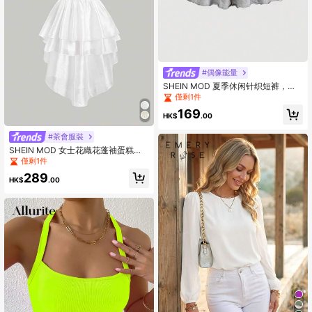
#偶像能量
SHEIN MOD 夏季休闲针织短裤，带
荷叶边和蕾丝拼布
僅剩1件
169
HK$
.00
#茶會服裝
SHEIN MOD 女士花織花蓬袖蛋糕式
層疊波浪裙復古連衣裙
僅剩1件
289
HK$
.00