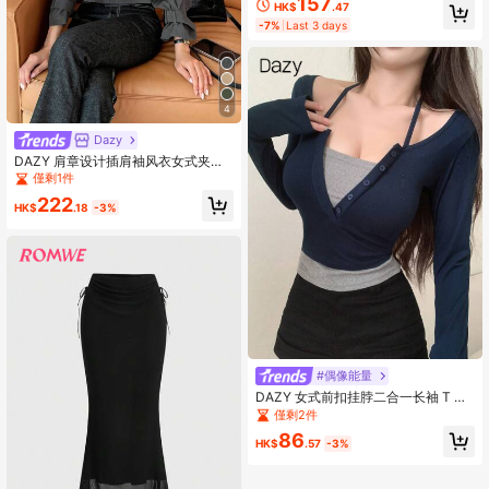
157
HK$
.47
-7%
Last 3 days
4
Dazy
DAZY 肩章设计插肩袖风衣女式夹
克，秋季女装
僅剩1件
222
HK$
.18
-3%
#偶像能量
DAZY 女式前扣挂脖二合一长袖 T 恤
上衣
僅剩2件
86
HK$
.57
-3%