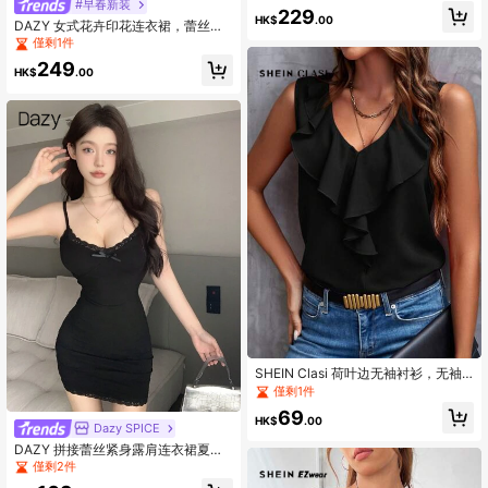
#早春新装
229
HK$
.00
DAZY 女式花卉印花连衣裙，蕾丝下
摆，太阳裙
僅剩1件
249
HK$
.00
SHEIN Clasi 荷叶边无袖衬衫，无袖
上衣
僅剩1件
69
HK$
.00
Dazy SPICE
DAZY 拼接蕾丝紧身露肩连衣裙夏季
太阳裙、迷你裙
僅剩2件